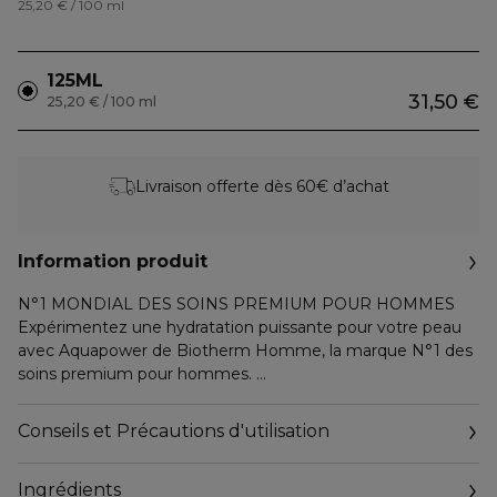
25,20 € / 100 ml
125ML
31,50 €
25,20 € / 100 ml
Livraison offerte dès 60€ d’achat
Information produit
N°1 MONDIAL DES SOINS PREMIUM POUR HOMMES
Expérimentez une hydratation puissante pour votre peau
avec Aquapower de Biotherm Homme, la marque N°1 des
soins premium pour hommes.
EXPERT PURIFIANT & PROTECTEUR
Conseils et Précautions d'utilisation
Aquapower Cleanser est un nettoyant double action pour
le visage qui élimine efficacement les impuretés tout en
Ingrédients
rafraîchissant et en renforçant votre peau au quotidien.