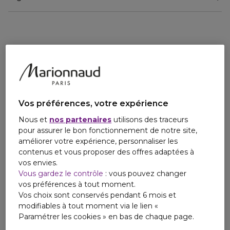
Ce gel frais ultra-nettoyant est composé d'oligo-éléments
et de puissants agents nettoyants qui laissent la peau
douce et exceptionnellement fraîche.
Sa formule enrichie en Plancton de Vie? hydrate
intensément et renforce la peau avant le rasage.
EMBALLAGE ÉCO-CONÇU
Dans le cadre de notre engagement, votre produit est
composé d'un tube à partir de 35% de matière recyclée,
Vos préférences, votre expérience
dans un emballage en papier recyclé et recyclable sans
cellophane.
Nous et
nos partenaires
utilisons des traceurs
Produit fabriqué en France.
pour assurer le bon fonctionnement de notre site,
améliorer votre expérience, personnaliser les
contenus et vous proposer des offres adaptées à
vos envies.
Vous gardez le contrôle
: vous pouvez changer
vos préférences à tout moment.
Vos choix sont conservés pendant 6 mois et
modifiables à tout moment via le lien «
Paramétrer les cookies » en bas de chaque page.