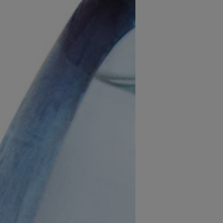
Le flacon de A Drop D'
emblématique et se pare
Evocation du voyage d'
printanière, et se dépo
Ce flacon-objet a été p
Une légère pression sur 
parfum.
DURABILITE ET INGR
Cette Eau de Parfum Fr
Elle est composée de 85
En son coeur, la fleur de
de la nature. Cette not
l'aide de la chimie ver
respectueuse de l'env
Flacon en verre recyclé
gérées et dont l'exploit