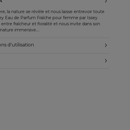
t
re, la nature se révèle et nous laisse entrevoir toute
sey Eau de Parfum Fraîche pour femme par Issey
ntre fraîcheur et floralité et nous invite dans son
 nature immersive.
itable source d'énergie et de vie, éveille et rafraichit
s éléments de la nature.
ns d'utilisation
au de Parfum, A drop d'Issey Eau de Parfum Fraîche
toire d'eau, infusée de fleurs.
 FLORAL ET RAFRAICHISSANT
rd pluie imaginé par Ane Ayo apporte à la fragrance
ote de lilas dévoile sa floralité enveloppante et se
, nous offrant un bouquet floral tendre et frais.
'une note de bois de santal, du bois de cèdre et de
t à cette eau de parfum, profondeur et rondeur.