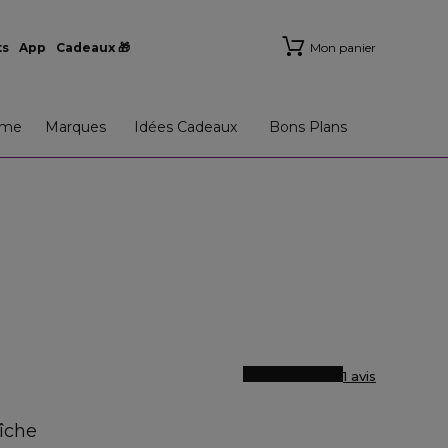
ts
App
Cadeaux 🎁
Mon panier
me
Marques
Idées Cadeaux
Bons Plans
1 avis
îche