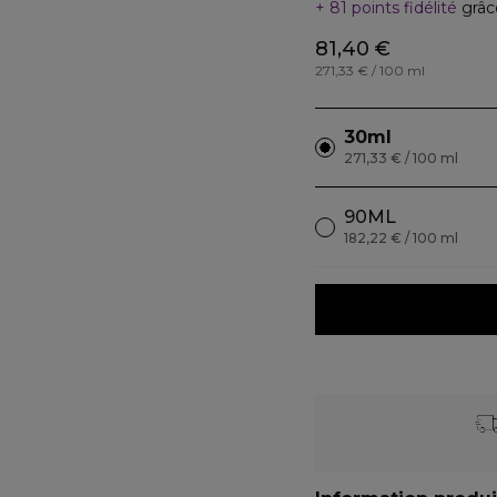
81 points fidélité
grâc
81,40 €
271,33 € / 100 ml
30ml
271,33 € / 100 ml
90ML
182,22 € / 100 ml