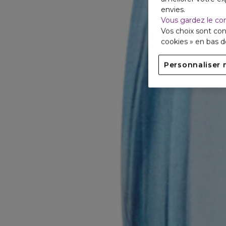
envies.
Vous gardez le co
Vos choix sont con
cookies » en bas 
Personnaliser 