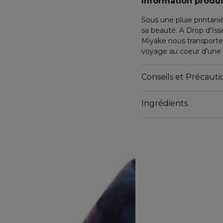
Information produi
Sous une pluie printaniè
sa beauté. A Drop d'Is
Miyake nous transporte e
voyage au coeur d'une
Une nouvelle goutte, vér
sur son passage tous le
Conseils et Précautio
Après A drop d'Issey E
évoque une nouvelle his
Ingrédients
FRAGRANCE
UN LILAS AQUATIQUE
En note de tête, l'acco
toute sa fraîcheur.
Au coeur du parfum, la n
mêle à la Rose de Damas
En fond, la rencontre d
notes musquées donnen
DESIGN
JUSTE UNE GOUTTE