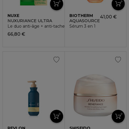
NUXE
BIOTHERM
41,00 €
NUXURIANCE ULTRA
AQUASOURCE
Le duo anti-âge + anti-taches
Sérum 3 en 1
66,80 €
REVLON
SHISEIDO