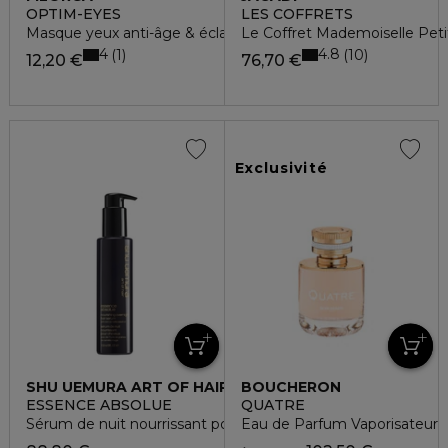
OPTIM-EYES
LES COFFRETS
Masque yeux anti-âge & éclat
Le Coffret Mademoiselle Peti
4
4.8
1
10
12,20 €
76,70 €
Exclusivité
SHU UEMURA ART OF HAIR
BOUCHERON
ESSENCE ABSOLUE
QUATRE
Sérum de nuit nourrissant pour cheveux
Eau de Parfum Vaporisateur