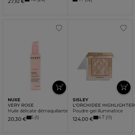
27,10 €
NUXE
SISLEY
VERY ROSE
L'ORCHIDÉE HIGHLIGHTER
Huile délicate démaquillante
Poudre-gel illuminatrice
5
4.7
1
11
20,30 €
124,00 €