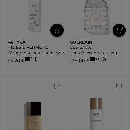
PATYKA
GUERLAIN
RIDES & FERMETÉ
LES EAUX
Sérum repulpant fondamental
Eau de cologne du coq
3
4.6
1
5
93,20 €
138,00 €