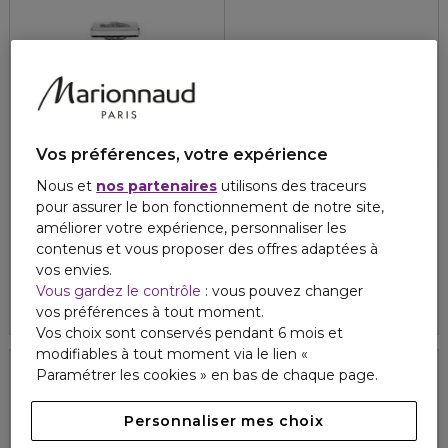
Vos préférences, votre expérience
Nous et
nos partenaires
utilisons des traceurs
LANVIN
SKIN.SYSTÈME
pour assurer le bon fonctionnement de notre site,
JEANNE LANVIN
SKIN.SYSTÈME GLOW
améliorer votre expérience, personnaliser les
Eau de parfum
La crème lumière
contenus et vous proposer des offres adaptées à
4.7
29
53,10 €
30,00 €
vos envies.
À partir de
Vous gardez le contrôle
: vous pouvez changer
4.9
81
3 formats
vos préférences à tout moment.
Vos choix sont conservés pendant 6 mois et
modifiables à tout moment via le lien «
Paramétrer les cookies » en bas de chaque page.
Vegan
Vegan
Personnaliser mes choix