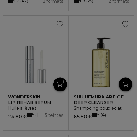
4.7
4.9
47
25
2 formats
2 formats
WONDERSKIN
SHU UEMURA ART OF
HAIR
LIP REHAB SERUM
DEEP CLEANSER
Huile à lèvres
Shampoing doux éclat
5
5
1
4
5 teintes
24,80 €
65,80 €