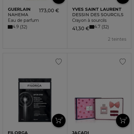
GUERLAIN
YVES SAINT LAURENT
173,00 €
NAHEMA
DESSIN DES SOURCILS
Eau de parfum
Crayon à sourcils
4.9
4.7
32
32
41,30 €
2 teintes
FILORGA
JACADI