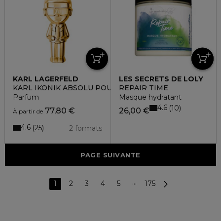
KARL LAGERFELD
LES SECRETS DE LOLY
KARL IKONIK ABSOLU POUR ELLE
REPAIR TIME
Parfum
Masque hydratant
4.6
10
77,80 €
26,00 €
À partir de
4.6
25
2 formats
PAGE SUIVANTE
1
2
3
4
5
···
175