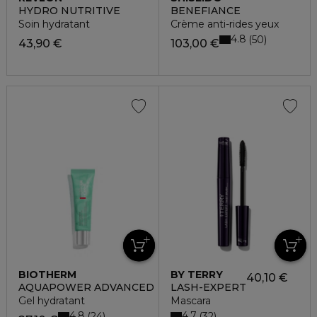
PROFESSIONAL
HYDRO NUTRITIVE
BENEFIANCE
Soin hydratant
Crème anti-rides yeux
4.8
50
43,90 €
103,00 €
BIOTHERM
BY TERRY
40,10 €
AQUAPOWER ADVANCED
LASH-EXPERT
Gel hydratant
Mascara
4.8
4.7
24
32