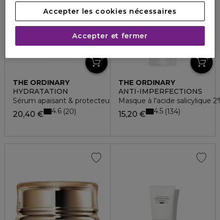
Accepter les cookies nécessaires
Accepter et fermer
THE ORDINARY
THE ORDINARY
HYDRATATION
ANTI-IMPERFECTIONS
Sérum apaisant & protecteur de la barrière cutanée
Masque à l'acide salicylique 2
4.6
4.5
20
134
20,40 €
15,20 €