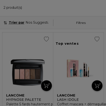
2 Produits Affichés
2 produit(s)
Trier par
Nos Suggestions
Filtres
Top ventes
LANCÔME
LANCÔME
HYPNÔSE PALETTE
LASH IDÔLE
Palette 5 fards hautement pigmentés
Coffret mascara + démaquilla