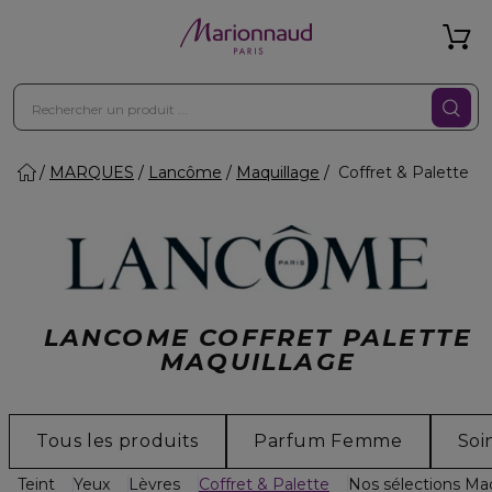
MARQUES
Lancôme
Maquillage
Coffret & Palette
LANCOME COFFRET PALETTE
MAQUILLAGE
Tous les produits
Parfum Femme
Soi
Teint
Yeux
Lèvres
Coffret & Palette
Nos sélections Ma