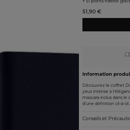
51 points fidélité
grâc
51,90 €
Information produi
Découvrez le coffret D
yeux intense à l'élégan
mascara inclus dans le
d'une définition cil-à-cil.
Ce coffret Diorshow se
Conseils et Précautio
- Diorshow Overvolume