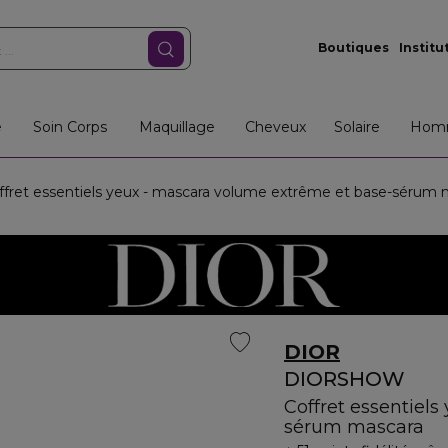
Boutiques
Institu
e
Soin Corps
Maquillage
Cheveux
Solaire
Hom
et essentiels yeux - mascara volume extrême et base-sérum 
DIOR
DIORSHOW
Coffret essentiel
sérum mascara