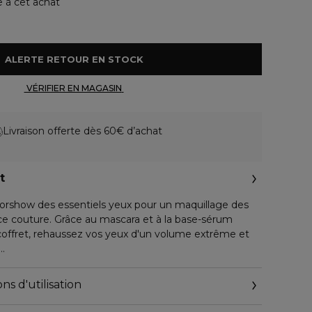
e à cet achat
 ALERTE RETOUR EN STOCK 
 VÉRIFIER EN MAGASIN 
Livraison offerte dès 60€ d’achat
t
iorshow des essentiels yeux pour un maquillage des
ce couture. Grâce au mascara et à la base-sérum
 coffret, rehaussez vos yeux d'un volume extrême et
 compose de :
ns d'utilisation
, teinte 090 Overblack. + 440 %¹ de volume extrême