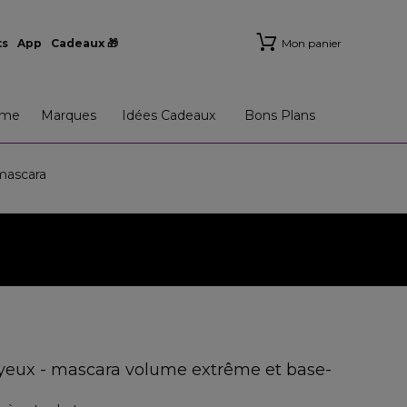
ts
App
Cadeaux 🎁
Mon panier
me
Marques
Idées Cadeaux
Bons Plans
mascara
s yeux - mascara volume extrême et base-