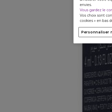
envies.
Vous gardez le co
Vos choix sont con
cookies » en bas 
Personnaliser 