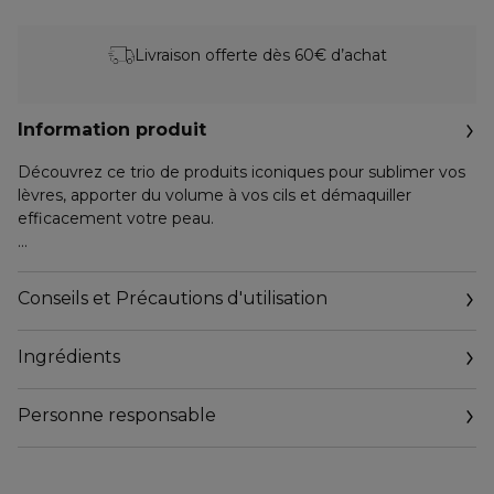
Livraison offerte dès 60€ d’achat
Information produit
Découvrez ce trio de produits iconiques pour sublimer vos
lèvres, apporter du volume à vos cils et démaquiller
efficacement votre peau.
Ce coffret contient :
- High Impact Mascara Impact Optimal Teinte Black - 7ml
Conseils et Précautions d'utilisation
Un effet spectaculaire instantané pour les cils. Ce mascara
augmente le volume et la longueur de chaque cil.
Ingrédients
- Almost Lipstick Black Honey - 1.2g
Le baume à lèvres iconique Clinique pour un fini naturel et
Personne responsable
unique. A mi-chemin entre le rouge à lèvres et le brillant à
lèvres, ce baume teinté fusionne avec la couleur naturelle
de vos lèvres.