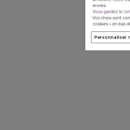
envies.
Vous gardez le co
Vos choix sont con
cookies » en bas 
Personnaliser 