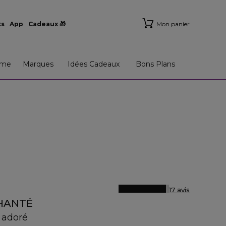
ts
App
Cadeaux 🎁
Mon panier
me
Marques
Idées Cadeaux
Bons Plans
17 avis
CHANTÉ
 adoré