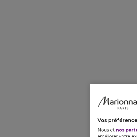
Vos préférence
Nous et
nos part
améliorer votre ex