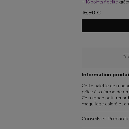
16 points fidélité
grâc
16,90 €
Information produi
Cette palette de maquill
grâce à sa forme de ren
Ce mignon petit renard
maquillage coloré et a
godets pour les lèvres (fini brillant), 2 blushs, 
applicateurs (teint, yeux
Conseils et Précautio
Contenance : 7,2 g