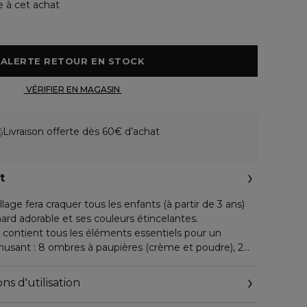
e à cet achat
 ALERTE RETOUR EN STOCK 
 VÉRIFIER EN MAGASIN 
Livraison offerte dès 60€ d’achat
t
age fera craquer tous les enfants (à partir de 3 ans)
ard adorable et ses couleurs étincelantes.
 contient tous les éléments essentiels pour un
musant : 8 ombres à paupières (crème et poudre), 2
1 enlumineur et plusieurs
 et lèvres) ainsi qu'1 miroir.
ns d'utilisation