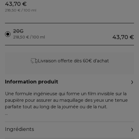
43,70 €
218,50 € / 100 ml
20G
43,70 €
218,50 € / 100 ml
Livraison offerte dès 60€ d’achat
Information produit
Une formule ingénieuse qui forme un film invisible sur la
paupière pour assurer au maquillage des yeux une tenue
parfaite tout au long de la journée ou de la nuit.
Évite au maquillage de se mettre en plaques, de se loger
dans les plis de la paupière et de s'atténuer. Le maquillage
Ingrédients
s'applique plus facilement et s'estompe parfaitement.