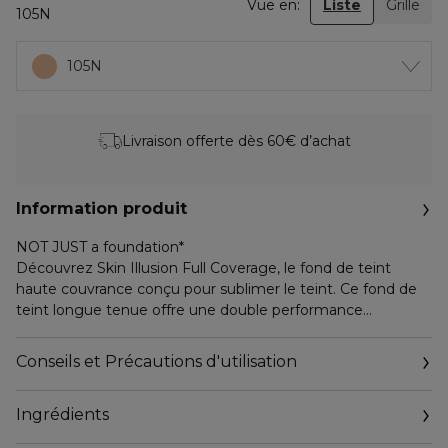
Vue en:
Liste
Grille
105N
105N
Livraison offerte dès 60€ d’achat
Information produit
NOT JUST a foundation*
Découvrez Skin Illusion Full Coverage, le fond de teint
haute couvrance conçu pour sublimer le teint. Ce fond de
teint longue tenue offre une double performance
maquillage et soin, pour un teint mat lumineux et
impeccable qui résiste aux émotions du quotidien.
Conseils et Précautions d'utilisation
Sa formule innovante unifie le teint sans effet masque,
atténue les brillances et les imperfections du visage, et
Ingrédients
assure un teint mat lumineux.