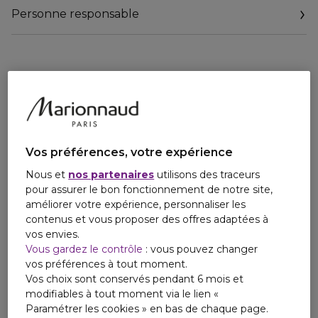
Une double performance maquillage et soin :
Personne responsable
24h de tenue sans transfert**
-29% d'imperfections***
Un résultat maquillage instantané :
Grâce à l'innovation [SKIN FIT TECHNOLOGY] : un maillage
végétal tri-dimensionnel suivant les mouvements du
visage qui permet de résister aux mouvements du visage
liés aux émotions du quotidien, résiste à l'eau et à la
transpiration. Cette technologie permet de protéger le
Vos préférences, votre expérience
maquillage pour une tenue exceptionnelle. Waterproof ¹,
transferproof ², sweatproof ³, et emotionproof ?, il résiste
Nous et
nos partenaires
utilisons des traceurs
aux défis du quotidien, tels que la transpiration, l'humidité,
pour assurer le bon fonctionnement de notre site,
ou encore les expressions liées aux émotions.
améliorer votre expérience, personnaliser les
Résultat : 24H** de tenue et un teint mat lumineux qui
contenus et vous proposer des offres adaptées à
reste impeccable en toutes circonstances.
vos envies.
Vous gardez le contrôle
: vous pouvez changer
Une performance soin longue tenue :
vos préférences à tout moment.
Une formule composée à 80% d'ingrédients soin pour une
Vos choix sont conservés pendant 6 mois et
peau plus belle jour après jour.
modifiables à tout moment via le lien «
Au coeur de sa formule, un casting d'ingrédients :
Paramétrer les cookies » en bas de chaque page.