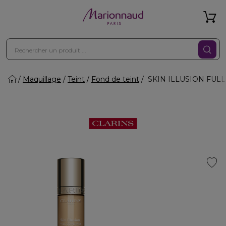
Maquillage
Teint
Fond de teint
SKIN ILLUSION FULL C