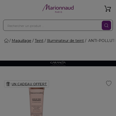
Maquillage
Teint
Illuminateur de teint
ANTI-POLLUTION 
UN CADEAU OFFERT