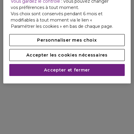
Vous gardez le contrôle
: vous pouvez changer
responsable, ce tube contient du plastique recyclé.
vos préférences à tout moment.
Formule Vegan et Made in France
Vos choix sont conservés pendant 6 mois et
modifiables à tout moment via le lien «
(1)Test clinique sur actif - 10 sujets et in vitro.
Paramétrer les cookies » en bas de chaque page.
Personnaliser mes choix
Accepter les cookies nécessaires
Accepter et fermer