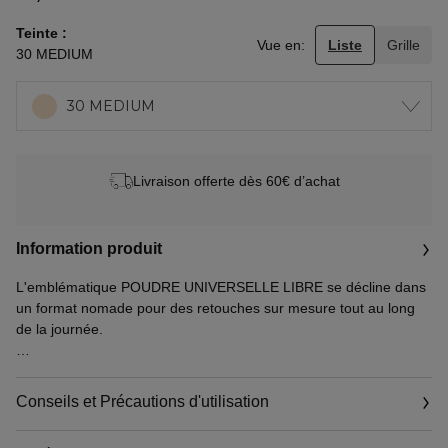
Teinte
Vue en:
Liste
Grille
30 MEDIUM
30 MEDIUM
Livraison offerte dès 60€ d’achat
Information produit
L'emblématique POUDRE UNIVERSELLE LIBRE se décline dans
un format nomade pour des retouches sur mesure tout au long
de la journée.
Cette poudre perfectrice à la texture ultra-légère effet voile
matifie la peau sans marquer les traits, et sublime le teint en
Conseils et Précautions d'utilisation
transparence. Le grain de peau est lissé, unifié et flouté. Le
confort de la peau est amélioré tout au long de la journée.