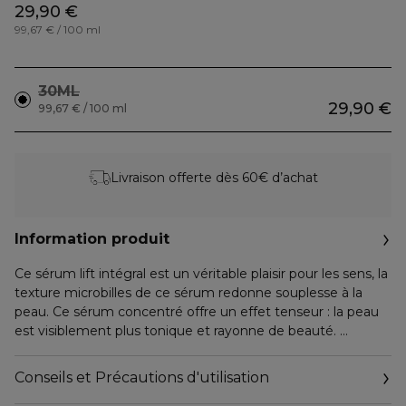
29,90 €
99,67 € / 100 ml
30ML
29,90 €
99,67 € / 100 ml
Livraison offerte dès 60€ d’achat
Information produit
Ce sérum lift intégral est un véritable plaisir pour les sens, la
texture microbilles de ce sérum redonne souplesse à la
peau. Ce sérum concentré offre un effet tenseur : la peau
est visiblement plus tonique et rayonne de beauté.
Ses résultats :
Conseils et Précautions d'utilisation
89%* des personnes qui l'ont utilisé affirment que la peau