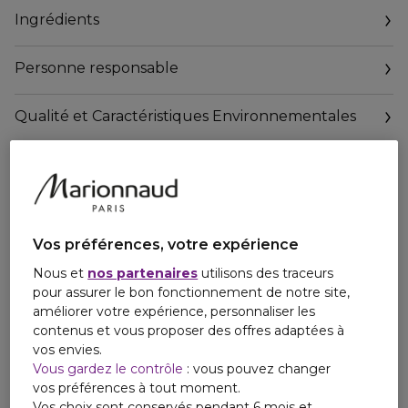
est lumineuse après application.
Ingrédients
79%* affirment que :
- la peau semble repulpée après application
- la peau est plus lisse après 2 mois
Personne responsable
Le + produit :
Une texture enveloppante et soyeuse avec un parfum frais
Qualité et Caractéristiques Environnementales
et poudré!
https://www.marionnaud.fr/consigne-de-tri
*Test d’usage sous contrôle dermatologique pendant 56
jours avec 2 applications par jour sur 22 volontaires – Février
2020
Vos préférences, votre expérience
Nous et
nos partenaires
utilisons des traceurs
pour assurer le bon fonctionnement de notre site,
améliorer votre expérience, personnaliser les
contenus et vous proposer des offres adaptées à
vos envies.
Vous gardez le contrôle
: vous pouvez changer
vos préférences à tout moment.
Vos choix sont conservés pendant 6 mois et