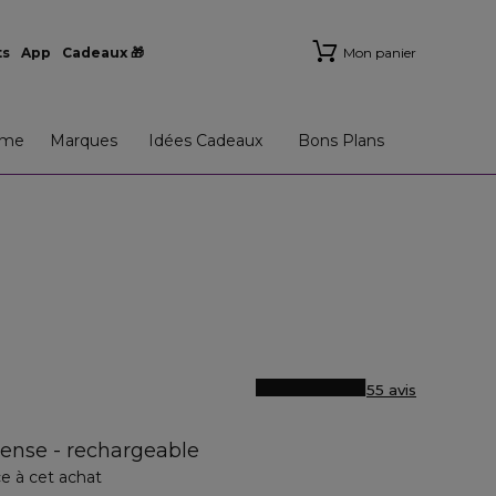
ts
App
Cadeaux 🎁
Mon panier
me
Marques
Idées Cadeaux
Bons Plans
55 avis
ense - rechargeable
e à cet achat