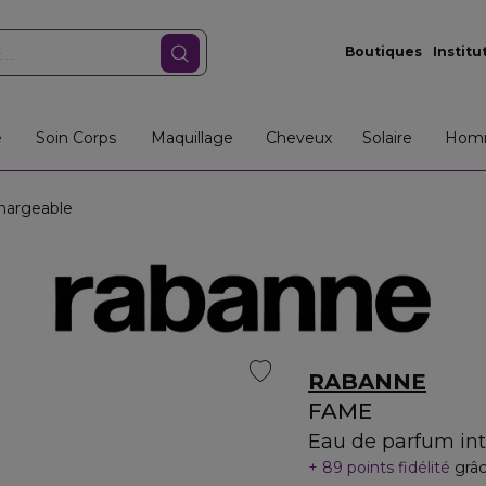
Boutiques
Institu
e
Soin Corps
Maquillage
Cheveux
Solaire
Hom
hargeable
RABANNE
FAME
Eau de parfum int
89 points fidélité
grâc