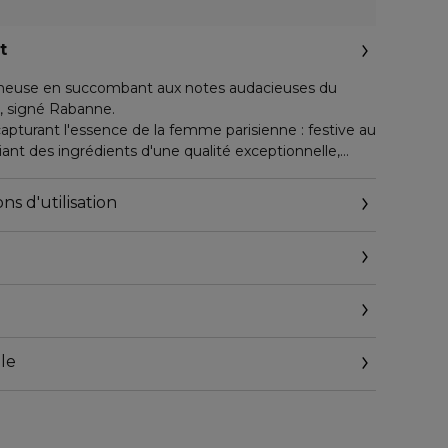
t
mineuse en succombant aux notes audacieuses du
 signé Rabanne.
capturant l'essence de la femme parisienne : festive au
iant des ingrédients d'une qualité exceptionnelle,
ntense pour femme révèle une harmonie de jasmin
ômes d'un encens opulent et aux notes crémeuses du
ns d'utilisation
lique emblématique du créateur, ce flacon iconique
e dorée fascinante.
térieur avec Fame Intense de Rabanne.
le
.com