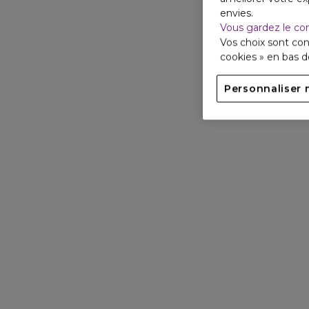
envies.
Vous gardez le co
Vos choix sont con
cookies » en bas 
Personnaliser 