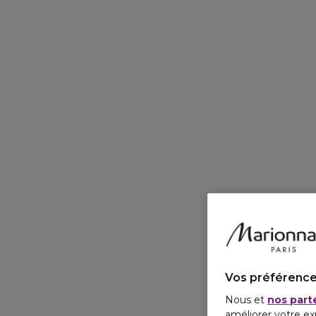
Vos préférence
Nous et
nos part
améliorer votre ex