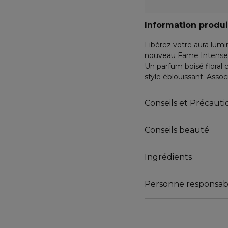
Information produi
Libérez votre aura lu
nouveau Fame Intense,
Un parfum boisé floral 
style éblouissant. Assoc
cette eau de parfum i
solaire marié à des ar
Conseils et Précautio
bois de santal.
Revêtant la robe métal
Conseils beauté
se pare d'une envelopp
Révélez votre éclat in
Ingrédients
Personne responsab
Email
contact@pacorabanne