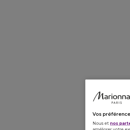
Vos préférence
Nous et
nos part
améliorer votre ex