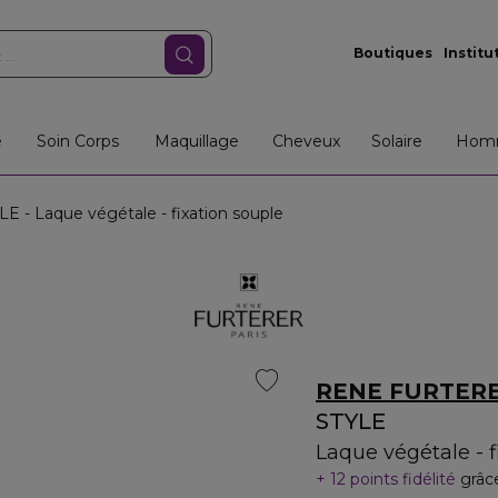
Boutiques
Institu
e
Soin Corps
Maquillage
Cheveux
Solaire
Hom
E - Laque végétale - fixation souple
RENE FURTER
STYLE
Laque végétale - f
12 points fidélité
grâc