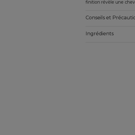
finition révèle une chev
parfaitement au brossag
Conseils et Précautio
Ingrédients