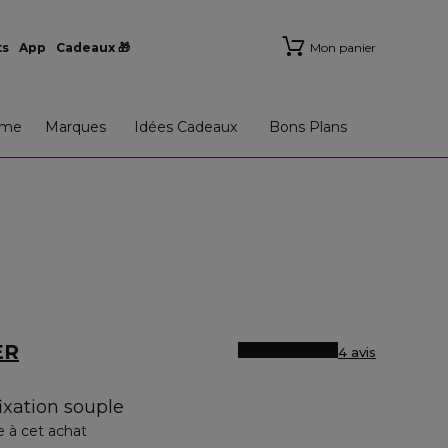
ts
App
Cadeaux 🎁
Mon panier
me
Marques
Idées Cadeaux
Bons Plans
ER
4 avis
ixation souple
e à cet achat