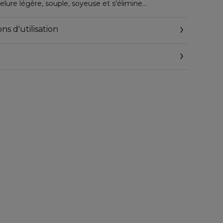
elure légère, souple, soyeuse et s'élimine
e. Effet anti-humidité.
ns d'utilisation