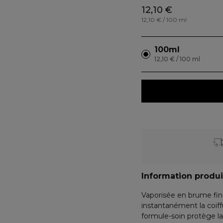
12,10 €
12,10 € / 100 ml
100ml
12,10 € / 100 ml
Information produi
Vaporisée en brume fine,
instantanément la coiff
formule-soin protège la 