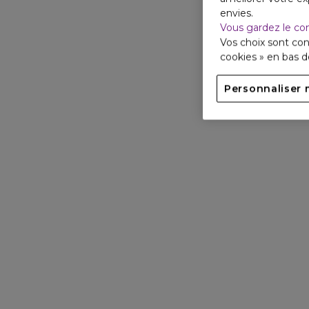
envies.
Vous gardez le co
Vos choix sont con
cookies » en bas 
Personnaliser 