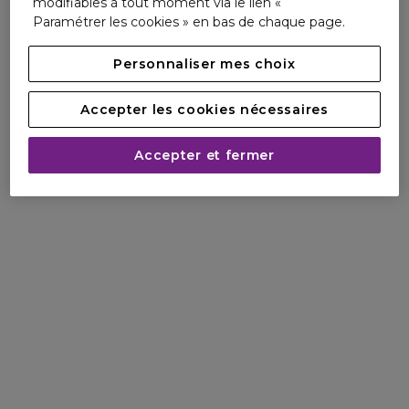
modifiables à tout moment via le lien «
**Selon le test OCDE 301B
Paramétrer les cookies » en bas de chaque page.
Fabriqué dans une usine certifiée pour l'environnement***
Personnaliser mes choix
Plante issue de l'agriculture biologique
***Selon la norme ISO 14001 ou ECOVADIS
Accepter les cookies nécessaires
Accepter et fermer