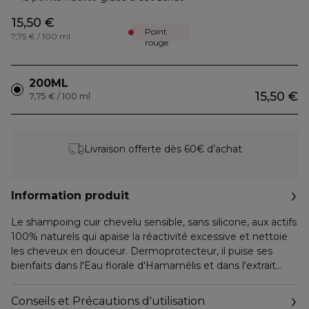
15,50 €
Point
7,75 € / 100 ml
rouge
200ML
15,50 €
7,75 € / 100 ml
Livraison offerte dès 60€ d’achat
Information produit
Le shampoing cuir chevelu sensible, sans silicone, aux actifs
100% naturels qui apaise la réactivité excessive et nettoie
les cheveux en douceur. Dermoprotecteur, il puise ses
bienfaits dans l'Eau florale d'Hamamélis et dans l'extrait
d'Astéracées, pour apporter un confort durable au cuir
chevelu. Peut être utilisé chez l'enfant à partir de trois ans.
Conseils et Précautions d'utilisation