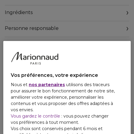
Ingrédients
Son Green Impact Index est B, on vous explique pourquoi.
Personne responsable
Le Green Impact index mesure l'impact environnemental
et sociétal de nos produits à partir d'une note globale
intégrant 20 critères. Le Green Impact Index ne mesure
pas l'efficacité du produit, ni ses effets sur la santé de
chacun, mais son respect de la nature et de la société dans
son ensemble (éco-socio-conception). Chez Pierre Fabre,
on estime qu'un produit commence à être éco-socio-
Vos préférences, votre expérience
conçu à partir d'une note B, même si l'objectif est à terme
d'atteindre A.
Nous et
nos partenaires
utilisons des traceurs
pour assurer le bon fonctionnement de notre site,
L'impact environnemental et sociétal de ce produit est :
améliorer votre expérience, personnaliser les
contenus et vous proposer des offres adaptées à
Emballage comportant au moins 15% de matières
vos envies.
recyclées
Vous gardez le contrôle
: vous pouvez changer
Emballage non recyclable
vos préférences à tout moment.
Vos choix sont conservés pendant 6 mois et
Formule biodégradable**