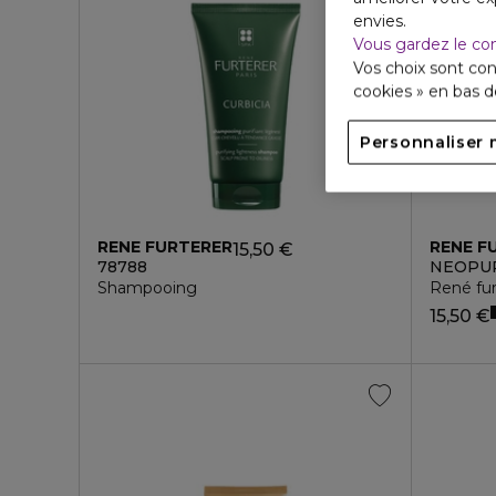
envies.
Vous gardez le co
Vos choix sont con
cookies » en bas 
Personnaliser 
RENE FURTERER
RENE F
15,50 €
78788
NEOPU
Shampooing
René fur
15,50 €