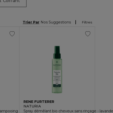
t Coiffant
Trier Par
Nos Suggestions
Filtres
RENE FURTERER
NATURIA
shampooing
Spray démêlant bio cheveux sans rinçage - lavande 