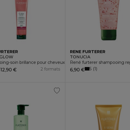
URTERER
RENE FURTERER
 GLOW
TONUCIA
ng-soin brillance pour cheveux colorés
René furterer shampooing repul
5
1
2 formats
12,90 €
6,90 €
e