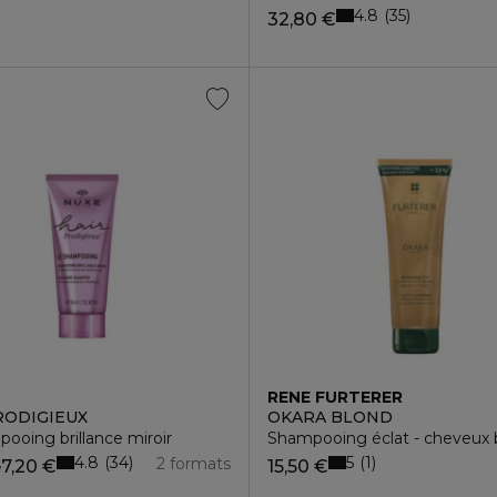
4.8
35
32,80 €
RENE FURTERER
RODIGIEUX
OKARA BLOND
sans sulfates
ooing brillance miroir
Shampooing éclat - cheveux b
4.8
5
34
1
2 formats
7,20 €
15,50 €
e