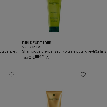
RENE FURTERER
VOLUMEA
pant et densifiant pro-jeunesse - tonucia natural filler 50 ml
Shampooing expanseur volume pour cheveux fins
4.7
3
15,50 €