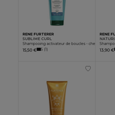
RENE FURTERER
RENE F
SUBLIME CURL
NATURI
Shampooing activateur de boucles - cheveux boucl
Shampooi
5
1
15,50 €
13,90 €