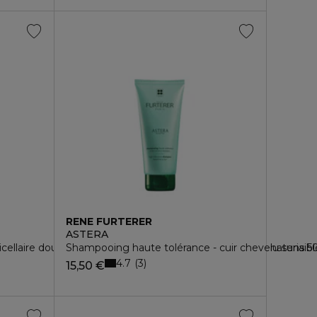
RENE FURTERER
ASTERA
llaire douceur - shampoing ultra doux sans sulfates - naturia 5
Shampooing haute tolérance - cuir chevelu sensib
4.7
3
15,50 €