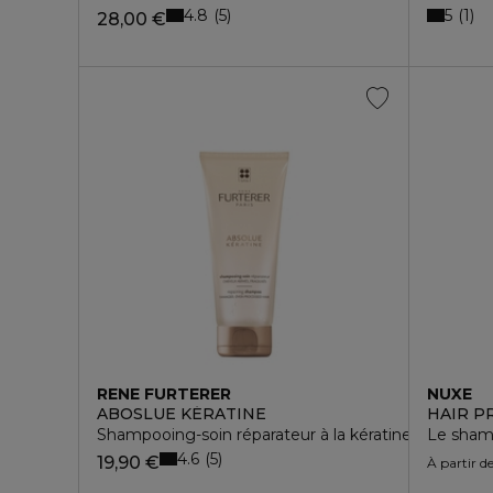
4.8
5
5
1
28,00 €
RENE FURTERER
NUXE
ABOSLUE KÉRATINE
HAIR P
Shampooing-soin réparateur à la kératine végétale 
Le shamp
4.6
5
19,90 €
À partir d