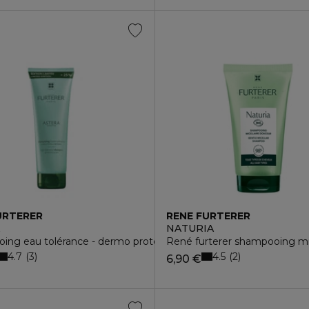
URTERER
RENE FURTERER
A
NATURIA
ing eau tolérance - dermo protection
René furterer shampooing mice
4.7
4.5
3
2
6,90 €