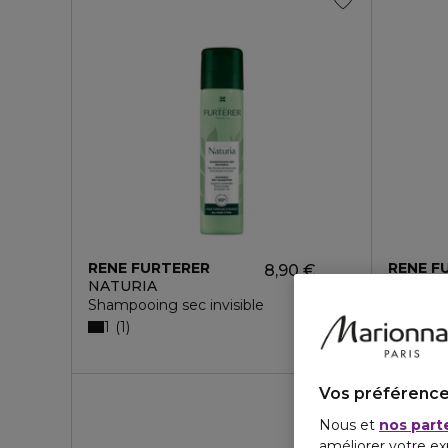
RENE FURTERER
RENE F
8,90 €
NATURIA
ASTERA
Shampooing sec invisible
Shampooi
1
1
6,90 €
Vos préférence
Nous et
nos part
améliorer votre ex