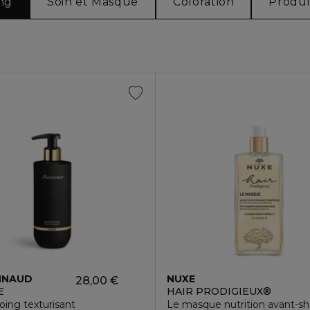
ng
Soin et Masque
Coloration
Produi
NNAUD
NUXE
28,00 €
E
HAIR PRODIGIEUX®
ing texturisant
Le masque nutrition avant-