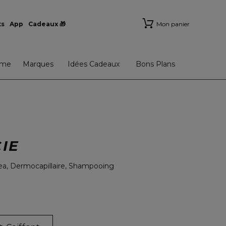
ts
App
Cadeaux 🎁
Mon panier
me
Marques
Idées Cadeaux
Bons Plans
IE
ea, Dermocapillaire, Shampooing