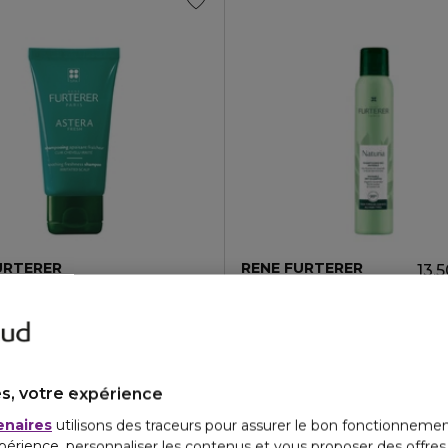
URTERER
RENE FURTERER
13,
 FRESH
NATURIA
ng apaisant fraîcheur - cuir chevelu irrité
Shampooing sec invisible
4.3
1
3
1
s, votre expérience
enaires
utilisons des traceurs pour assurer le bon fonctionnemen
périence, personnaliser les contenus et vous proposer des offre