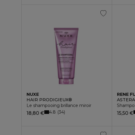
NUXE
RENE F
HAIR PRODIGIEUX®
ASTER
Le shampooing brillance miroir
Shampoo
4.8
34
18,80 €
15,50 €