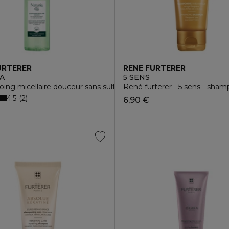
URTERER
RENE FURTERER
A
5 SENS
és
ng micellaire douceur sans sulfates
René furterer - 5 sens - sham
4.5
2
6,90 €