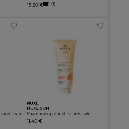
1
1
18,50 €
NUXE
NUXE SUN
londs naturels
Shampooing douche après-soleil
11,40 €