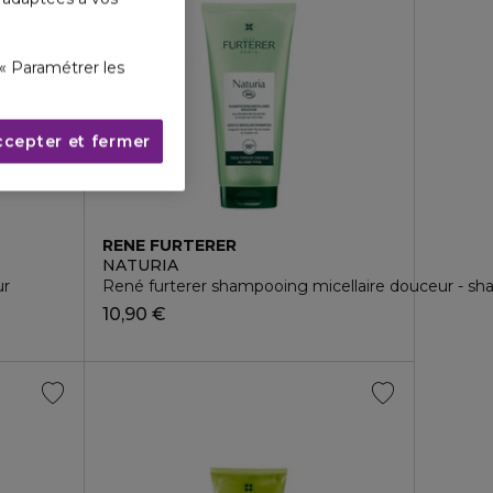
« Paramétrer les
ccepter et fermer
RENE FURTERER
NATURIA
50 ml
ur
René furterer shampooing micellaire douceur - sha
10,90 €