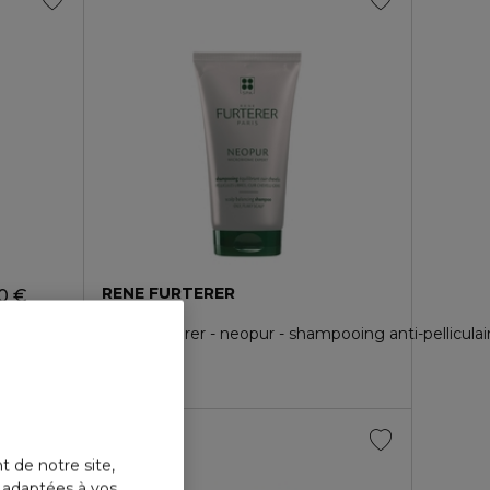
RENE FURTERER
50 €
78791
René furterer - neopur - shampooing anti-pelliculair
15,50 €
t de notre site,
s adaptées à vos