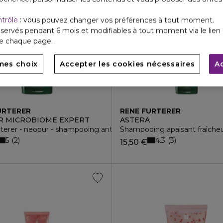
ntrôle
: vous pouvez changer vos préférences à tout moment.
servés pendant 6 mois et modifiables à tout moment via le lien 
de chaque page.
mes choix
Accepter les cookies nécessaires
A
URTERER
RENE FURTERER
R MICROBIOME EXPERT
ASTERA
terer - neopur - shampooing anti-pelliculaire - cuir chevelu sec 1
Shampooing apaisant fraîche
5
4.3
2
3
15,50 €