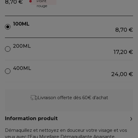
8,70 €
Point
rouge
100ML
8,70 €
200ML
17,20 €
400ML
24,00 €
Livraison offerte dès 60€ d’achat
Information produit
Démaquillez et nettoyez en douceur votre visage et vos
yeux avec l'Eau Micellaire Démaquillante Apaisante.