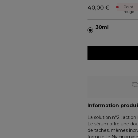
40,00 €
Point
rouge
30ml
Information produi
La solution n°2 : actio
Le sérum offre une doub
de taches, mêmes incrus
formule, le Niacinamide