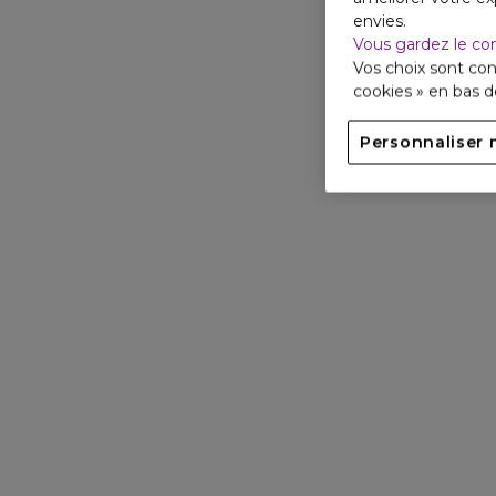
envies.
Vous gardez le co
Vos choix sont con
cookies » en bas 
Personnaliser 