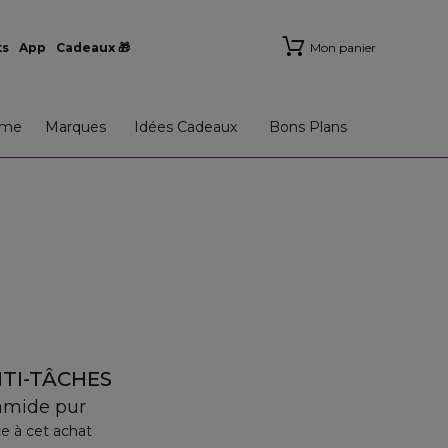
ts
App
Cadeaux 🎁
Mon panier
me
Marques
Idées Cadeaux
Bons Plans
TI-TÂCHES
amide pur
e à cet achat