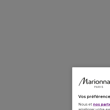
Vos préférence
Nous et
nos part
améliorer votre ex