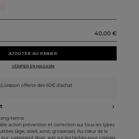
40,00 €
 AJOUTER AU PANIER 
 VÉRIFIER EN MAGASIN 
Livraison offerte dès 60€ d’achat
t
n long-terme
le action prévention et correction sur tous les types
tées (âge, soleil, acné, grossesse). Au cœur de la
 pur, justement dosé, agit sur les taches pour corriger