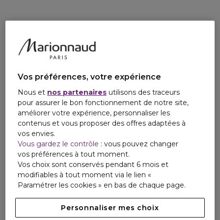
récoltées dans les jardins de Calabre en Italie.
Au nom de la beauté, Guerlain s'engage et agit pour un
monde plus beau et responsable, avec l'abeille pour
sentinelle.
Ce coffret a été conçu dans une démarche d'économie
circulaire pour réduire son impact environnemental :
Vos préférences, votre expérience
- Écrin réutilisable avec cale amovible
- Coffret et fourreau en papier et carton recyclables¹ et
Nous et
nos partenaires
utilisons des traceurs
issus de forêts bien gérées
pour assurer le bon fonctionnement de notre site,
- Tube composé de minimum 26% de matière recyclée
améliorer votre expérience, personnaliser les
contenus et vous proposer des offres adaptées à
¹se référer aux consignes de tri locales
vos envies.
Vous gardez le contrôle
: vous pouvez changer
vos préférences à tout moment.
Vos choix sont conservés pendant 6 mois et
modifiables à tout moment via le lien «
Paramétrer les cookies » en bas de chaque page.
Personnaliser mes choix