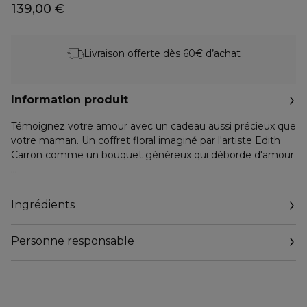
139,00 €
Livraison offerte dès 60€ d’achat
Information produit
Témoignez votre amour avec un cadeau aussi précieux que
votre maman. Un coffret floral imaginé par l'artiste Edith
Carron comme un bouquet généreux qui déborde d'amour.
Ce coffret contient :
Ingrédients
- L'Eau de Parfum Aqua Allegoria Florabloom Forte (75mL
et une miniature 7,5mL). Un bouquet floral multicolore
Personne responsable
d'une générosité absolue, souligné par la puissance du
santal et le velouté de la mousse.
Email
https://www.guerlain.com/on/demandware.store/Sites-
- Un Lait pour le Corps à la Bergamote (75mL), qui révèle
Guerlain_FR-Site/fr_FR/Contact-Show
toute la vitalité des bergamotes gorgées de soleil et