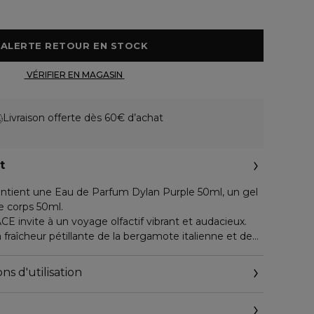
 ALERTE RETOUR EN STOCK 
 VÉRIFIER EN MAGASIN 
Livraison offerte dès 60€ d’achat
t
ntient une Eau de Parfum Dylan Purple 50ml, un gel
le corps 50ml.
 invite à un voyage olfactif vibrant et audacieux.
 fraîcheur pétillante de la bergamote italienne et de
ace avec la douceur juteuse de la poire, évoquant une
empreinte de spontanéité. Au coeur, un bouquet
ns d'utilisation
 autour du freesia violet, sublimé par les accords
Mohanial, symboles d'une féminité moderne et
 prolonge sur des notes boisées et musquées, où le