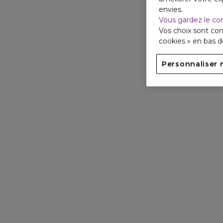
envies.
Vous gardez le co
Vos choix sont con
cookies » en bas 
Personnaliser 