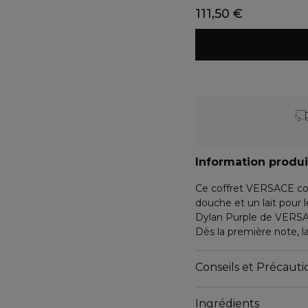
111,50 €
Information produi
Ce coffret VERSACE co
douche et un lait pour 
Dylan Purple de VERSACE
Dès la première note, la
l'orange amère s'entrel
promenade ensoleillée 
Conseils et Précautio
floral unique s'épanouit
exclusifs Pomarose et 
Ingrédients
affirmée. Le sillage se