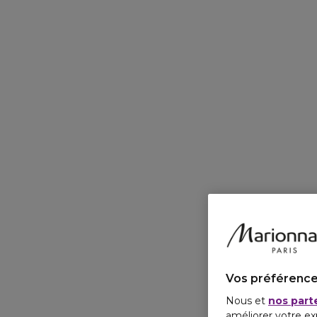
Vos préférence
Nous et
nos part
améliorer votre ex