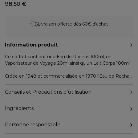
98,50 €
Livraison offerte dès 60€ d’achat
Information produit
Ce coffret contient une Eau de Rochas 100ml, un
Vaporisateur de Voyage 20ml ainsi qu'un Lait Corps 100ml.
Créée en 1948 et commercialisée en 1970 l'Eau de Rochas
avec son sillage Hespéridé fait partie des rares fragrances
mythiques de la parfumerie.
Conseils et Précautions d'utilisation
Première Cologne pour femme de l'histoire de la
parfumerie, l'Eau de Rochas cultive l'élégance moderne
Ingrédients
des paradoxes.
Tout à la fois délicate comme une brassée de fleurs
Personne responsable
fraîchement cueillies : Narcisse, Jasmin, Muguet, infusées
d'agrumes et de Verveine.
Email