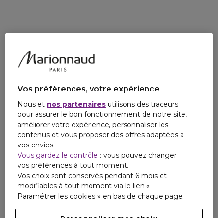
Tout à la fois vive comme une cascade, dont l'opulence du
tgaigneur@interparfums.fr
Chypre et le boisé profond de la Myrrhe, du Patchouli et de
la Mousse de Chêne véhicule la fraîcheur.
Made In France, cette fragrance a été créée grâce au
savoir-faire français.
Vos préférences, votre expérience
Nous et
nos partenaires
utilisons des traceurs
pour assurer le bon fonctionnement de notre site,
améliorer votre expérience, personnaliser les
contenus et vous proposer des offres adaptées à
vos envies.
Vous gardez le contrôle
: vous pouvez changer
vos préférences à tout moment.
Vos choix sont conservés pendant 6 mois et
modifiables à tout moment via le lien «
Paramétrer les cookies » en bas de chaque page.