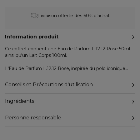
Livraison offerte dès 60€ d’achat
Information produit
Ce coffret contient une Eau de Parfum L.12.12 Rose 50ml
ainsi qu'un Lait Corps 100ml.
L'Eau de Parfum L.12.12 Rose, inspirée du polo iconique
Lacoste, révèle une féminité affirmée à travers un parfum
floral fruité.
Conseils et Précautions d'utilisation
Les notes de mandarine verte énergisante et d'essence de
menthe fraîche se mêlent au musc enveloppant et à la
Ingrédients
douceur de la rose, le tout évoquant élégance et liberté.
Le flacon et l'étui arborent le motif iconique 'petit piqué',
Personne responsable
pour évoquer la matière du polo.
Chaque flacon est décoré d'un authentique crocodile brodé
Email
Lacoste, signe distinctif des polos de la marque.
tgaigneur@interparfums.fr