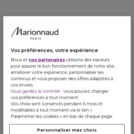
L'incarnation en parfum de l'iconique polo L.12.12 créé par
René Lacoste.
L pour Lacoste, 1 pour le code de la matière unique du polo
'petit piqué', 2 pour le code du modèle polo à manches
courtes, 12 pour la version finale du polo retenue par René
Lacoste.
Vos préférences, votre expérience
Plongez dans un match de tennis résolument urbain et
libérateur dans lequel les ambassadeurs Lacoste se
Nous et
nos partenaires
utilisons des traceurs
réapproprient les codes chers à la marque : toujours en
pour assurer le bon fonctionnement de notre site,
mouvement et créatif.
améliorer votre expérience, personnaliser les
La campagne capture l'essence de l'iconique polo et des
contenus et vous proposer des offres adaptées à
parfums L.12.12.
vos envies.
Vous gardez le contrôle
: vous pouvez changer
Made In France, cette fragrance a été créée grâce au
vos préférences à tout moment.
savoir-faire français.
Vos choix sont conservés pendant 6 mois et
modifiables à tout moment via le lien «
Paramétrer les cookies » en bas de chaque page.
Personnaliser mes choix