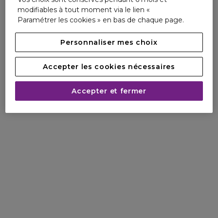
Activiste poétique, elle puise sa force dans la nature, à
modifiables à tout moment via le lien «
l'image de sa fleur totem.
Paramétrer les cookies » en bas de chaque page.
KENZO s'engage à ses côtés pour une mission : faire
découvrir une floriculture douce et respectueuse de
Personnaliser mes choix
l'environnement et ' rendre l'écologie irrésistible !'.
Accepter les cookies nécessaires
Accepter et fermer