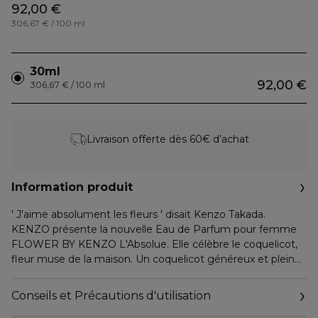
92,00 €
306,67 € / 100 ml
30ml
92,00 €
306,67 € / 100 ml
Livraison offerte dès 60€ d’achat
Information produit
' J'aime absolument les fleurs ' disait Kenzo Takada.
KENZO présente la nouvelle Eau de Parfum pour femme
FLOWER BY KENZO L'Absolue. Elle célèbre le coquelicot,
fleur muse de la maison. Un coquelicot généreux et plein
de vie, prêt à refleurir le monde à tout vent, à ré-enchanter
le monde de milliers d'éclosions.
Conseils et Précautions d'utilisation