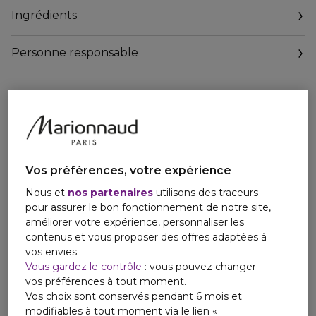
de fleurs de la nouvelle Miss Dior Eau de Parfum. Elle
Ingrédients
célèbre des roses veloutées et charnelles relevées d'un
muguet frais et d'une pivoine piquante, entourées d'un iris
poudré. ' François Demachy, le Parfumeur-Créateur de la
Personne responsable
maison Dior.
GESTE PRÉCIS ET MAITRISÉ : un embout perle en verre
qui délivre la juste dose de parfum, sans déperdition et à
l'endroit souhaité.
TOUCHER VELOURS : une texture fondante et sensuelle,
ultra-légère et fraîche.
NOMADE : un format 20 ml adapté au voyage. Le flacon
Vos préférences, votre expérience
est parfaitement hermétique grâce à sa coiffe vissée.
Nous et
nos partenaires
utilisons des traceurs
pour assurer le bon fonctionnement de notre site,
améliorer votre expérience, personnaliser les
contenus et vous proposer des offres adaptées à
vos envies.
Vous gardez le contrôle
: vous pouvez changer
vos préférences à tout moment.
Vos choix sont conservés pendant 6 mois et
modifiables à tout moment via le lien «