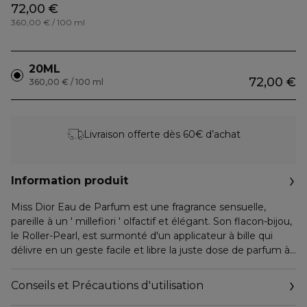
72,00 €
360,00 € / 100 ml
20ML
72,00 €
360,00 € / 100 ml
Livraison offerte dès 60€ d’achat
Information produit
Miss Dior Eau de Parfum est une fragrance sensuelle,
pareille à un ' millefiori ' olfactif et élégant. Son flacon-bijou,
le Roller-Pearl, est surmonté d'un applicateur à bille qui
délivre en un geste facile et libre la juste dose de parfum à
l'endroit souhaité.
Conseils et Précautions d'utilisation
' Tous nos sens sont éveillés par la sensualité du bouquet