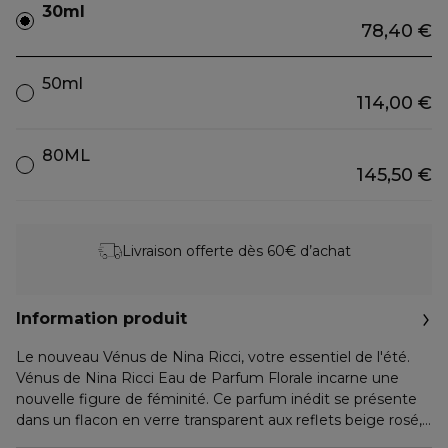
30ml
78,40 €
50ml
114,00 €
80ML
145,50 €
Livraison offerte dès 60€ d’achat
Information produit
Le nouveau Vénus de Nina Ricci, votre essentiel de l'été.
Vénus de Nina Ricci Eau de Parfum Florale incarne une
nouvelle figure de féminité. Ce parfum inédit se présente
dans un flacon en verre transparent aux reflets beige rosé,
à la fois pur, raffiné et lumineux. Sa signature florale fruitée