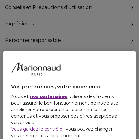
associe la fraîcheur éclatante de la fleur d'oranger à la
Conseils et Précautions d'utilisation
sensualité juteuse de l'ananas, pour un duo irrésistiblement
addictif. Pétillante, sensuelle et intensément fraîche, cette
Ingrédients
fragrance révèle une signature estivale évidente. Inspirée
de la déesse de l'amour et de la beauté, elle revient à
l'essentiel pour exprimer sa vraie nature. Un chic naturel en
Personne responsable
toute simplicité. Une invitation à s'aimer sans compromis.
Email
contact@ninaricci.com
Vos préférences, votre expérience
Nous et
nos partenaires
utilisons des traceurs
pour assurer le bon fonctionnement de notre site,
améliorer votre expérience, personnaliser les
contenus et vous proposer des offres adaptées à
vos envies.
Vous gardez le contrôle
: vous pouvez changer
vos préférences à tout moment.