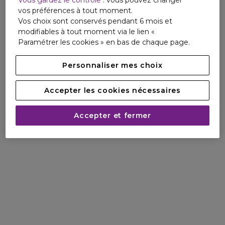
Vous gardez le contrôle
: vous pouvez changer
vos préférences à tout moment.
Une nouvelle femme émerge chez Nina Ricci, avec Vénus
Vos choix sont conservés pendant 6 mois et
de Nina Ricci, le nouveau parfum aux accords puissants et
modifiables à tout moment via le lien «
envoûtants.
Paramétrer les cookies » en bas de chaque page.
Personnaliser mes choix
Accepter les cookies nécessaires
Accepter et fermer