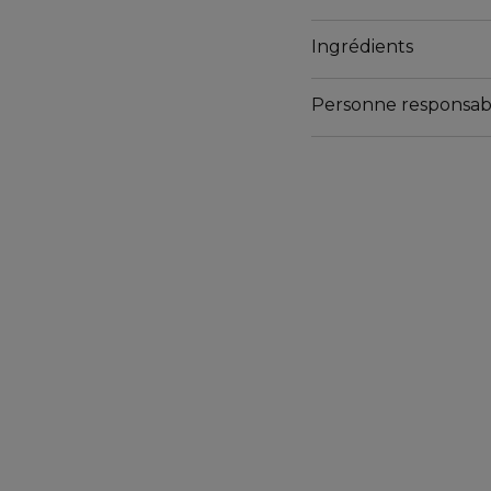
envoûtant s'allient pou
À emporter partout pour
Ingrédients
Personne responsab
Email
www.berdoues.com