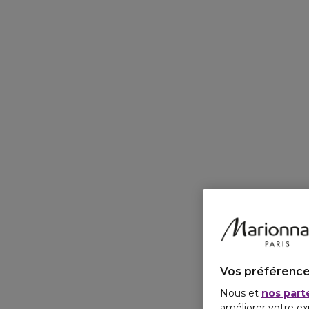
Vos préférence
Nous et
nos part
améliorer votre ex