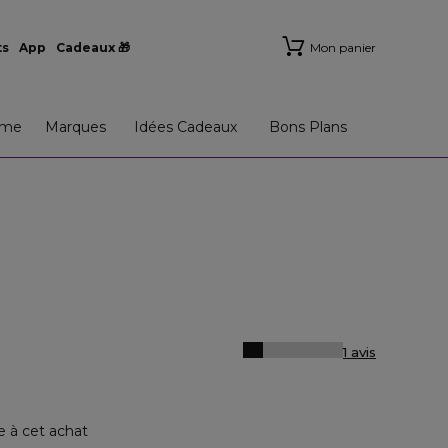
ts
App
Cadeaux 🎁
Mon panier
me
Marques
Idées Cadeaux
Bons Plans
1 avis
e à cet achat