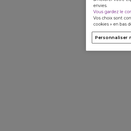
envies.
Vous gardez le co
Vos choix sont con
cookies » en bas 
Personnaliser 