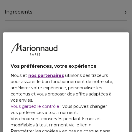
de la Parfumerie. En hommage à la passion des Guerlain
pour l'art du dressage, il crée la surprise dès son lancement
Ingrédients
avec ses effluves de vanille sensuelles et audacieuses.
Oriental, tour à tour hespéridé, chaud et vanillé, il a le génie
des contrastes et des émotions maitrisées.
Habit Rouge incarne un homme dandy capable de toutes
les audaces qui conjugue sophistication et raffinement. Il
conduit son existence avec fougue et se distingue par un
sillage d'une sensualité extrême.
Un flacon carré, facetté, épuré tirant ses lignes luxueuses
d’un modèle issu du patrimoine Guerlain. Un capot mat,
Vos préférences, votre expérience
lourd qui emprunte son guilloché à l’univers de l’horlogerie.
Nous et
nos partenaires
utilisons des traceurs
pour assurer le bon fonctionnement de notre site,
améliorer votre expérience, personnaliser les
contenus et vous proposer des offres adaptées à
vos envies.
Vous gardez le contrôle
: vous pouvez changer
vos préférences à tout moment.
Vos choix sont conservés pendant 6 mois et
modifiables à tout moment via le lien «
Paramétrer les cookies » en bas de chaque page.