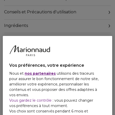
La signature marron glacé, iconique et inédite, est
Conseils et Précautions d'utilisation
intensifiée par un nouvel accord rhum des plus addictifs. La
lavande, sourcée en France de manière responsable,
Ingrédients
dévoile un charme intensément aromatique. L'extrait de
vanille de Madagascar et le patchouli s'associent à ces
notes et lui confèrent un sillage ambré sensuel et élégant.
Le laquage fumé du flacon, noir obscur à la base, révèle
l'intensité et l'addiction de ce parfum, magnifié par une
teinte liqueur de cognac ambré.
Vos préférences, votre expérience
Ce parfum est à l'image d'une relation amoureuse
Nous et
nos partenaires
utilisons des traceurs
passionnée et fougueuse : une romance qui témoigne
pour assurer le bon fonctionnement de notre site,
d'une attraction intense et indescriptible, un amour si
améliorer votre expérience, personnaliser les
puissant qui rend invincible.
contenus et vous proposer des offres adaptées à
vos envies.
Vous gardez le contrôle
: vous pouvez changer
vos préférences à tout moment.
Vos choix sont conservés pendant 6 mois et