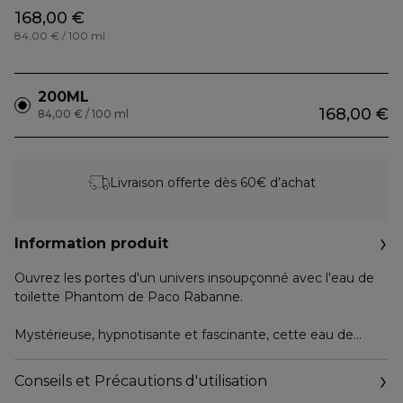
168,00 €
84,00 € / 100 ml
200ML
168,00 €
84,00 € / 100 ml
Livraison offerte dès 60€ d’achat
Information produit
Ouvrez les portes d'un univers insoupçonné avec l'eau de
toilette Phantom de Paco Rabanne.
Mystérieuse, hypnotisante et fascinante, cette eau de
toilette pour homme diffuse sa fragrance vanille alliée au
piquant vivifiant du citron, contrastant subtilement avec
Conseils et Précautions d'utilisation
une fragrance lavande sophistiquée.