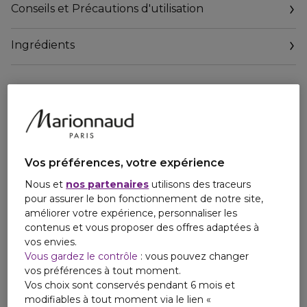
crémeuse. Elle créée une tension entre chaleur et
Conseils et Précautions d'utilisation
puissance d'un côté, et fragilité et froideur de l'autre.
Ingrédients
L'Eau de Parfum Rouge Malachite révèle une tubéreuse
opulente et voluptueuse, se mêlant à des fleurs délicates
mais puissantes pour dévoiler un parfum crémeux, presque
obsessionnel.
Vos préférences, votre expérience
Nous et
nos partenaires
utilisons des traceurs
pour assurer le bon fonctionnement de notre site,
améliorer votre expérience, personnaliser les
contenus et vous proposer des offres adaptées à
vos envies.
Vous gardez le contrôle
: vous pouvez changer
vos préférences à tout moment.
Vos choix sont conservés pendant 6 mois et
modifiables à tout moment via le lien «