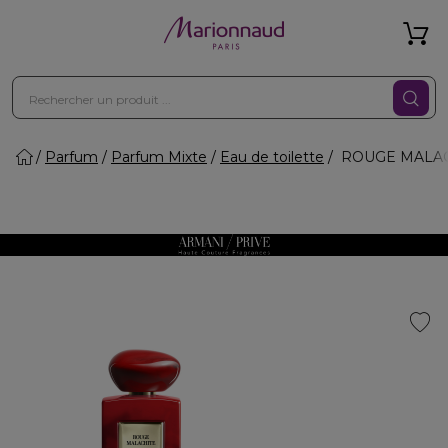
Parfum
Parfum Mixte
Eau de toilette
ROUGE MALACH