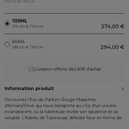
374,00 € / 100 ml
100ML
374,00 €
374,00 € / 100 ml
50ML
294,00 €
588,00 € / 100 ml
Livraison offerte dès 60€ d’achat
Information produit
Découvrez l'Eau de Parfum Rouge Malachite
d'Armani/Privé, qui nous transporte au c?ur d'un univers
incandescent, où la tubéreuse révèle son opulence et sa
volupté. L'Asbolu de Tubéreuse, délicate fleur en forme de
cloche, est connue pour sa fragrance sensuelle et