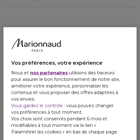
Entièrement recyclable, la recharge permet de remplir le
Email
flacon en verre du gel douche Le Jardin de Monsieur Li de
regulatory.affairs.cnp@hermes.com
même contenance.
Un geste responsable, indissociable d'un objet en verre
créé pour durer.
LA FORMULE
Une formule respectueuse de l'environnement qui se
transforme en une mousse agréable, facile à rincer.
Vos préférences, votre expérience
Nous et
nos partenaires
utilisons des traceurs
pour assurer le bon fonctionnement de notre site,
améliorer votre expérience, personnaliser les
contenus et vous proposer des offres adaptées à
vos envies.
Vous gardez le contrôle
: vous pouvez changer
vos préférences à tout moment.
Vos choix sont conservés pendant 6 mois et
modifiables à tout moment via le lien «
Paramétrer les cookies » en bas de chaque page.