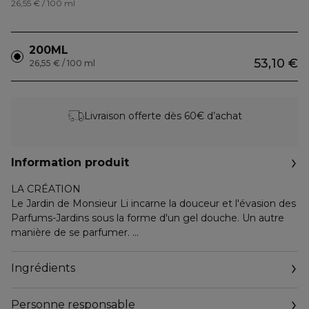
26,55 € / 100 ml
200ML
53,10 €
26,55 € / 100 ml
Livraison offerte dès 60€ d’achat
Information produit
LA CRÉATION
Le Jardin de Monsieur Li incarne la douceur et l'évasion des
Parfums-Jardins sous la forme d'un gel douche. Un autre
manière de se parfumer.
LES NOTES OLFACTIVES
Floral et végétal, Le Jardin de Monsieur Li juxtapose en un
Ingrédients
accord harmonieux, un jasmin sambac délicat, un kumquat
acidulé et une bergamote fusante.
Personne responsable
L'ÉTHIQUE