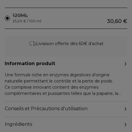
120ML
30,60 €
25,50 € / 100 ml
Livraison offerte dès 60€ d’achat
Information produit
Une formule riche en enzymes digestives d’origine
naturelle permettant le contrôle et la perte de poids.
Ce complexe innovant contient des enzymes
complémentaires et puissantes telles que la papaïne, la
bromélaïne, la lipase et l’amyrase, pour limiter le stockage
des sucres et des graisses, responsables de la prise de
Conseils et Précautions d'utilisation
poids. Ses actifs 100% d’origine naturelle favorisent la
digestion et la combustion des graisses.
Ingrédients
Pour la perte de poids, suivre cette cure 2 mois de suite
minimum. Ce complément peut être pris ponctuellement