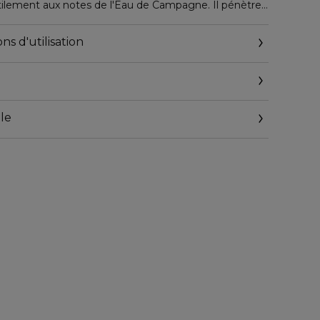
tilement aux notes de l'Eau de Campagne. Il pénètre
t de s'habiller rapidement.
ns d'utilisation
le