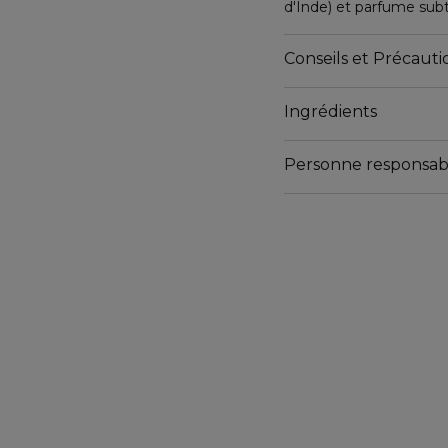
d'Inde) et parfume sub
facilement ce qui perme
Conseils et Précautio
Ingrédients
Personne responsab