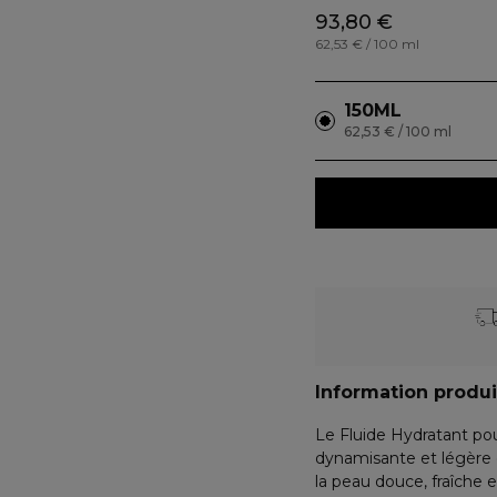
93,80 €
62,53 € / 100 ml
150ML
62,53 € / 100 ml
Information produi
Le Fluide Hydratant po
dynamisante et légère q
la peau douce, fraîche e