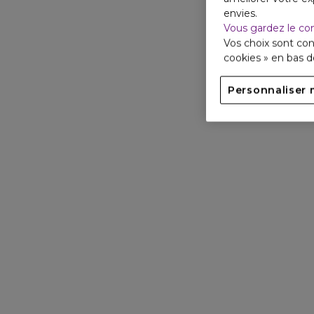
envies.
Vous gardez le co
Vos choix sont con
cookies » en bas 
Personnaliser 