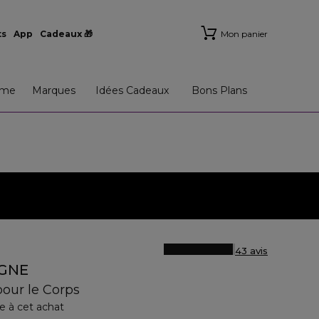
ts
App
Cadeaux 🎁
Mon panier
me
Marques
Idées Cadeaux
Bons Plans
43 avis
GNE
pour le Corps
e à cet achat