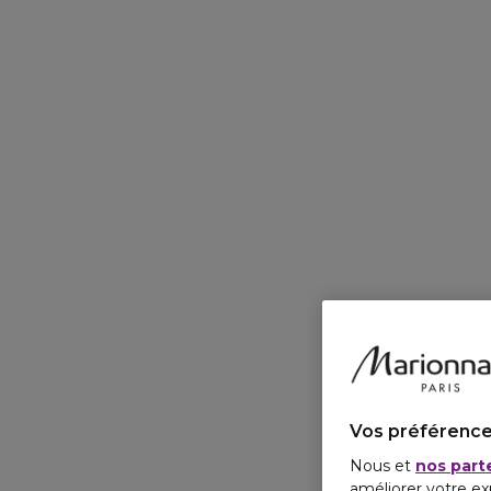
Vos préférence
Nous et
nos part
améliorer votre ex