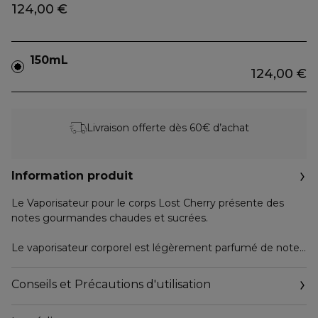
124,00 €
150mL
124,00 €
Livraison offerte dès 60€ d’achat
Information produit
Le Vaporisateur pour le corps Lost Cherry présente des
notes gourmandes chaudes et sucrées.
Le vaporisateur corporel est légèrement parfumé de notes
gourmandes chaudes et sucrées, ajoutant une nouvelle
dimension et une façon rafraîchissante de porter le parfum
Conseils et Précautions d'utilisation
Tom Ford.
Superposez-le à votre Eau de Parfum Lost Cherry ou