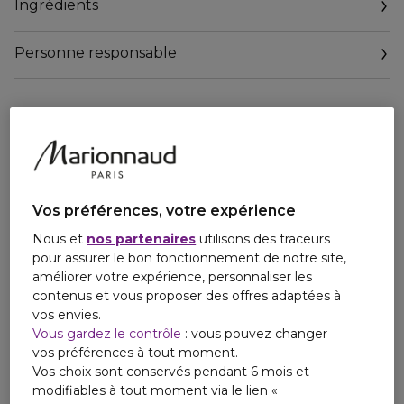
Ingrédients
portez-le seul.
Grâce à une technologie de vaporisation 360°
spécialement conçue, le vaporisateur pour le corps peut
Personne responsable
être vaporisé de manière ergonomique sur le côté, à
l'envers et dans n'importe quelle direction sur le cou, les
Email
bras, les jambes et le torse. Formulé pour une
contactmanufacturer@elcompanies.com
concentration parfaite pour tout le corps.
L'Inspiration - Un voyage voyeuriste dans un territoire
interdit ; où l'innocence pure croise des royaumes de
séduction exacerbés ; capturé dans un parfum évoquant
Vos préférences, votre expérience
des fruits voluptueux et des fleurs à couper le souffle qui
pénètrent dans l'âme.
Nous et
nos partenaires
utilisons des traceurs
'Lost Cherry est un voyage corsé dans ce qui était autrefois
pour assurer le bon fonctionnement de notre site,
interdit ; une dichotomie tentante de l'éclat ludique,
améliorer votre expérience, personnaliser les
semblable à celui d'un bonbon, à l'extérieur, et de la chair
contenus et vous proposer des offres adaptées à
succulente à l'intérieur.' - TOM FORD
vos envies.
Vous gardez le contrôle
: vous pouvez changer
vos préférences à tout moment.
Vos choix sont conservés pendant 6 mois et
modifiables à tout moment via le lien «