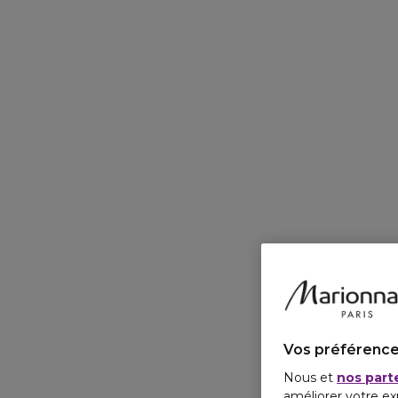
Vos préférence
Nous et
nos part
améliorer votre ex