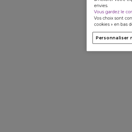
envies.
Vous gardez le co
Vos choix sont con
cookies » en bas 
Personnaliser 