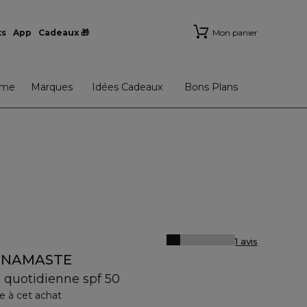
ts
App
Cadeaux 🎁
Mon panier
me
Marques
Idées Cadeaux
Bons Plans
1 avis
F NAMASTE
 quotidienne spf 50
e à cet achat