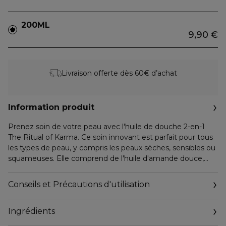
200ML
9,90 €
Livraison offerte dès 60€ d’achat
Information produit
Prenez soin de votre peau avec l'huile de douche 2-en-1
The Ritual of Karma. Ce soin innovant est parfait pour tous
les types de peau, y compris les peaux sèches, sensibles ou
squameuses. Elle comprend de l'huile d'amande douce,
riche en acides gras insaturés, de l'huile de colza, contenant
un complexe à trois omégas nourrissant, et de l'huile de
Conseils et Précautions d'utilisation
ricin, concentrée en vitamine E. Lorsque l'huile entre en
contact avec l'eau, elle se transforme en une mousse
Ingrédients
soyeuse pour une peau douce, souple et délicieusement
parfumée.