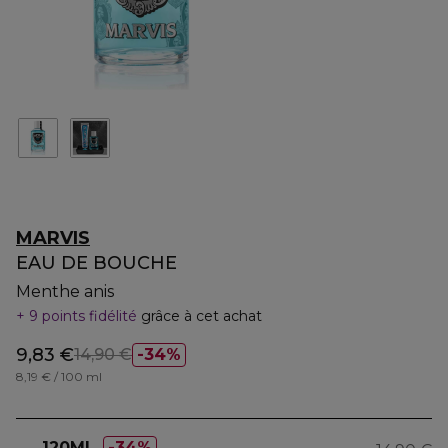
MARVIS
EAU DE BOUCHE
Menthe anis
9 points fidélité
grâce à cet achat
9,83 €
14,90 €
34%
8,19 € / 100 ml
120ML
34%