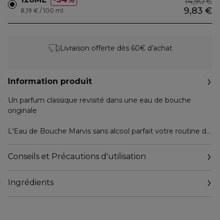
14,90 €
9,83 €
8,19 € / 100 ml
Livraison offerte dès 60€ d’achat
Information produit
Un parfum classique revisité dans une eau de bouche
originale
L'Eau de Bouche Marvis sans alcool parfait votre routine de
brossage au quotidien. Elle assure une parfaite hygiène
buccale et son parfum Menthe & Anis vous assure une
Conseils et Précautions d'utilisation
haleine incroyablement fraîche et incomparable. Depuis
plus de 50 ans, Marvis détient la formule magique d'un bain
Ingrédients
de bouche réussi :
Le Fluor et l'extrait naturel de Xylitol : prévient la formation
des caries et lutte contre le développement de la plaque