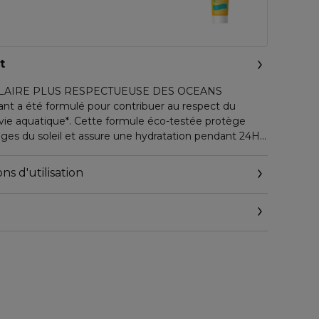
t
LAIRE PLUS RESPECTUEUSE DES OCEANS
atant a été formulé pour contribuer au respect du
 vie aquatique*. Cette formule éco-testée protège
s du soleil et assure une hydratation pendant 24H.
 biodégradable à 94%**.
ns d'utilisation
ORIELLE
protection solaire à large spectre contre les UVA et les
ue facilement, ne laisse pas de traces blanches et
pes de peaux, même sensibles.
rmatologique.
-CONÇU
 engagement, votre produit est disponible dans une