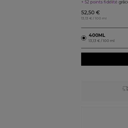
52 points fidélité
grâc
52,50 €
13,13 € / 100 ml
400ML
13,13 € / 100 ml