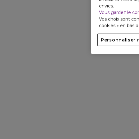
envies.
Vous gardez le co
Vos choix sont con
cookies » en bas 
Personnaliser 