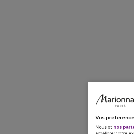
Vos préférence
Nous et
nos part
améliorer votre ex