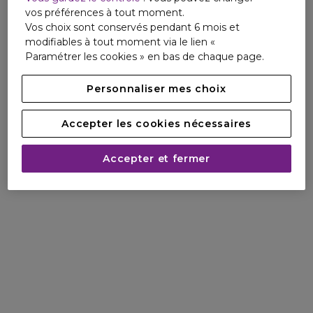
Beauté Bleue. La marque s'engage à créer des soins plus
vos préférences à tout moment.
naturels, puissants et qui contribuent au respect des
Vos choix sont conservés pendant 6 mois et
océans depuis 2012 à travers le programme
modifiables à tout moment via le lien «
WATERLOVERS.
Paramétrer les cookies » en bas de chaque page.
* Sans les filtres - 74% de la formule avec les filtres, selon la
Personnaliser mes choix
méthode OCDE 301 ou équivalent ISO
**Hors pompe, colorants et additifs
Accepter les cookies nécessaires
Accepter et fermer