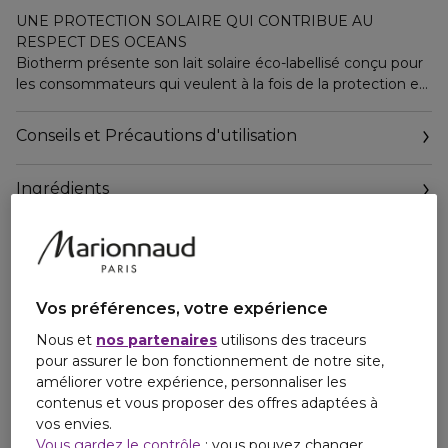
UNE PROTECTION SOLAIRE QUI CONTRIBUE AU
RESPECT DES OCEANS
Biotherm présente son lait solaire éco-labellisé conçu pour
les consommateurs qui veulent à la fois de la protection et
contribuer au respect des océans.
Certifié par l'éco-label indépendant Nordic Swan, le
Conseils et Précautions d'utilisation
Waterlover Sun Milk possède une base de formule
biodégradable à 97%*.
Ingrédients
UNE FORMULE SENSORIELLE
Il offre une très haute protection solaire à large spectre
contre les UVA et les UVB.
Sa texture lait s'applique facilement, ne laisse pas de traces
blanches et résiste à l'eau.
Vos préférences, votre expérience
UN EMBALLAGE ÉCO-CONÇU
Nous et
nos partenaires
utilisons des traceurs
Dans le cadre de notre engagement, votre produit est
pour assurer le bon fonctionnement de notre site,
disponible dans une bouteille en plastique 100% recyclé* et
améliorer votre expérience, personnaliser les
recyclable.
contenus et vous proposer des offres adaptées à
vos envies.
Chez BIOTHERM, nous sommes des pionniers de la
Vous gardez le contrôle
: vous pouvez changer