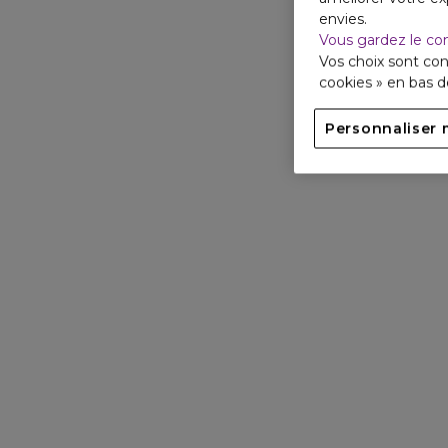
envies.
Vous gardez le co
Vos choix sont con
cookies » en bas 
Personnaliser 