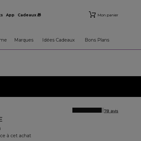
ts
App
Cadeaux 🎁
Mon panier
me
Marques
Idées Cadeaux
Bons Plans
78 avis
E
m
ce à cet achat