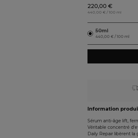
220,00 €
440,00 € / 100 ml
50ml
440,00 € / 100 ml
Information produi
Sérum anti-âge lift, fer
Véritable concentré d'eff
Daily Repair libèrent la 