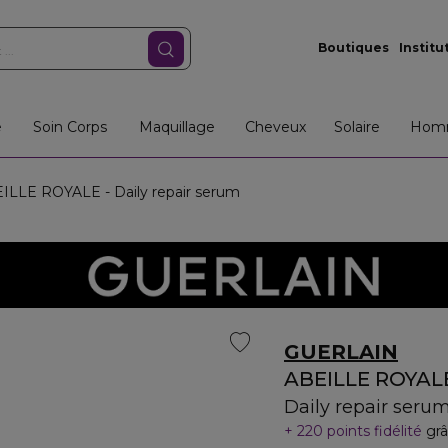
Boutiques
Institu
e
Soin Corps
Maquillage
Cheveux
Solaire
Hom
LLE ROYALE - Daily repair serum
GUERLAIN
ABEILLE ROYAL
Daily repair seru
220 points fidélité
grâ