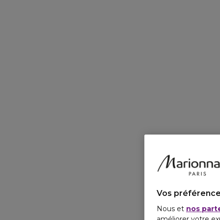
Vos préférence
Nous et
nos part
améliorer votre ex