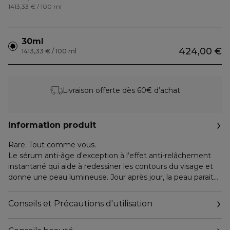
1413,33 € / 100 ml
30ml
424,00 €
1413,33 € / 100 ml
Livraison offerte dès 60€ d’achat
Information produit
Rare. Tout comme vous.
Le sérum anti-âge d'exception à l’effet anti-relâchement
instantané qui aide à redessiner les contours du visage et
donne une peau lumineuse. Jour après jour, la peau parait
plus ferme, plus lisse et plus tonique. Sa texture gel-crème
délicate et légère fusionne avec la peau pour laisser un
Conseils et Précautions d'utilisation
toucher velouté sensoriel.