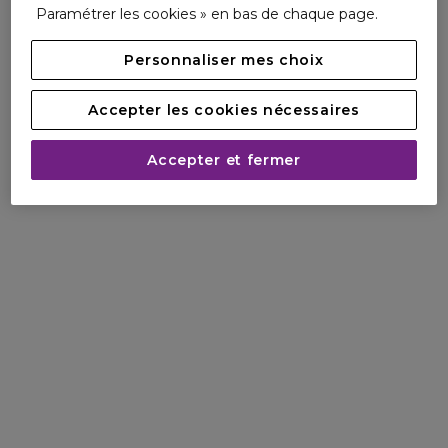
Paramétrer les cookies » en bas de chaque page.
renaît du plus profond de la peau jusqu’à sa surface.
Le Sérum Lift composé à 90% d’ingrédients d’origine
Personnaliser mes choix
naturelle est enrichi d'un duo d'actifs effet lift : les sucres
d'avoine bio et l'extrait de lupin blanc bio. Mais aussi :
Accepter les cookies nécessaires
D'un extrait d'albizia pour restaurer l'éclat,
D'un extrait de cellules de fleurs de vigne pour affiner le
Accepter et fermer
grain de peau,
D'un complexe d'acide hyaluronique pour repulper la peau,
D'un extrait de kalanchoé officinal bio pour préserver la
peau de la déshydratation.
Pour qui ?
À toutes les femmes qui recherchent des
produits de soin de luxe très efficaces pour une
peau plus résistante et visiblement plus jeune.
DÉCOUVRIR