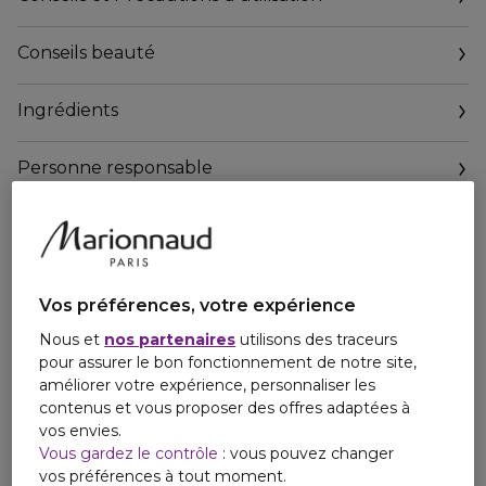
Conseils d'utilisation :
Conseils beauté
- Le matin, appliquer 3 gouttes sur le visage et le cou après
avoir nettoyé et tonifié la peau.
- Masser doucement du bout des doigts en effectuant un
Ingrédients
mouvement ascendant de l'intérieur vers l'extérieur du
visage.
Personne responsable
Testé et adoré par L'Institut Darphin
Email
contactmanufacturer@elcompanies.com
Vos préférences, votre expérience
Nous et
nos partenaires
utilisons des traceurs
pour assurer le bon fonctionnement de notre site,
améliorer votre expérience, personnaliser les
contenus et vous proposer des offres adaptées à
vos envies.
Vous gardez le contrôle
: vous pouvez changer
vos préférences à tout moment.