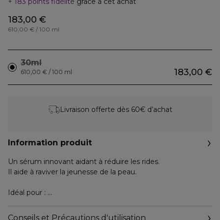
183 points fidélité
grâce à cet achat
183,00 €
610,00 € / 100 ml
30ml
183,00 €
610,00 € / 100 ml
Livraison offerte dès 60€ d’achat
Information produit
Un sérum innovant aidant à réduire les rides.
Il aide à raviver la jeunesse de la peau.
Idéal pour :
- Peau relâchée
- Rides et ridules
Conseils et Précautions d'utilisation