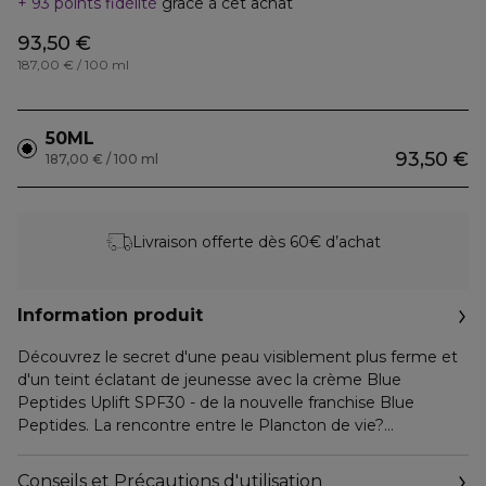
93 points fidélité
grâce à cet achat
93,50 €
187,00 € / 100 ml
50ML
93,50 €
187,00 € / 100 ml
Livraison offerte dès 60€ d’achat
Information produit
Découvrez le secret d'une peau visiblement plus ferme et
d'un teint éclatant de jeunesse avec la crème Blue
Peptides Uplift SPF30 - de la nouvelle franchise Blue
Peptides. La rencontre entre le Plancton de vie?
régénérant et des fractions de peptides de collagène qui
boostent la production naturelle de collagène de votre
Conseils et Précautions d'utilisation