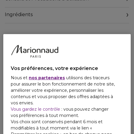
peau avec une efficacité de + 416 % (1) pour une peau plus
ferme et visiblement liftée. Maintenant avec une haute
Ingrédients
protection SPF pour protéger votre peau des effets
vieillissants des rayons du soleil.
Chez BIOTHERM, nous sommes des pionniers de la
Beauté Bleue. La marque s'engage à créer des soins plus
naturels, puissants et plus respectueux des océans depuis
2012 à travers le programme WATERLOVERS.
Blue Peptides Uplift SPF 30 est 100 % sans silicium pour un
Vos préférences, votre expérience
fini respirant pour la peau. Les fractions de peptide de
collagène utilisées dans cette formule sont 100 % végan.
Nous et
nos partenaires
utilisons des traceurs
Les filtres à haut SPF sont plus respectueux de la vie
pour assurer le bon fonctionnement de notre site,
aquatique. Le pot est composé à 40 % de verre recyclé et
améliorer votre expérience, personnaliser les
de plastique 100 % recyclé PCR.
contenus et vous proposer des offres adaptées à
vos envies.
(1) Test In Vitro, activité de l'association Plancton de Vie? &
Vous gardez le contrôle
: vous pouvez changer
Matrixil vs activité Plancton de Vie? seul.
vos préférences à tout moment.
Vos choix sont conservés pendant 6 mois et
modifiables à tout moment via le lien «