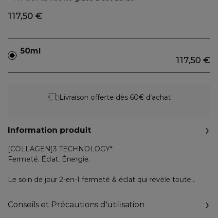
117,50 €
50ml
117,50 €
Livraison offerte dès 60€ d’achat
Information produit
[COLLAGEN]3 TECHNOLOGY*
Fermeté. Éclat. Énergie.
Le soin de jour 2-en-1 fermeté & éclat qui révèle toute
l'énergie du visage. La peau est plus ferme et plus lisse en
7 jours.* Effet bonne mine immédiat et éclat long terme.
Conseils et Précautions d'utilisation
Maintenant rechargeable.