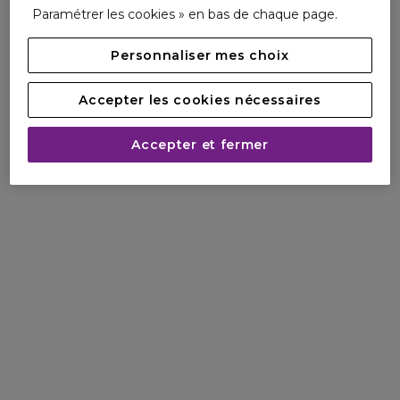
Paramétrer les cookies » en bas de chaque page.
pour un effet bonne mine immédiat. Une formule
composée à 91% d'ingrédients d'origine naturelle.
Le saviez-vous ?
Personnaliser mes choix
Une crème rechargeable pour une beauté plus durable. En
rechargeant 2 fois votre crème, vous contribuez à diminuer
Accepter les cookies nécessaires
de 84%**** son impact environnemental.
Éco-conçu, économique pour vous.
Accepter et fermer
*Polypeptide de collagène, extrait de mitracarpus, extrait de
pacanier.
**Auto-évaluation sur Extra-Firming Energy, après 1
semaine, 107 femmes.
***Tests in vitro sur ingrédients.
****Comparaison entre 3 pots extra-firming complets et 1
pot complet rechargé 2 fois. Basé sur un score unique,
calculé à partir d'une analyse de cycle de vie.