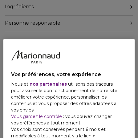
un coup de pouce visible rapidement, au moment où la
Ingrédients
peau en a le plus besoin. Il aide à maximiser le processus de
renouvellement de la peau pour révéler un aspect plus
éclatant et apaisé.
Personne responsable
Premier jour : Les rougeurs semblent rapidement apaisées.
Email
contactmanufacturer@elcompanies.com
Semaine après semaine : Les résultats sont visibles.
Observez le renouvellement visible :
- La peau est plus lisse, plus fine.
Vos préférences, votre expérience
- Les ridules semblent réduites.
Nous et
nos partenaires
utilisons des traceurs
- Les taches brunes sont atténuées. Le teint est plus
pour assurer le bon fonctionnement de notre site,
uniforme.
améliorer votre expérience, personnaliser les
- Les pores paraissent diminués.
contenus et vous proposer des offres adaptées à
vos envies.
Une absorption rapide
Vous gardez le contrôle
: vous pouvez changer
vos préférences à tout moment.
La texture légère et aqueuse aide la formule à pénétrer
Vos choix sont conservés pendant 6 mois et
rapidement dans la peau, sans sensation collante.
modifiables à tout moment via le lien «