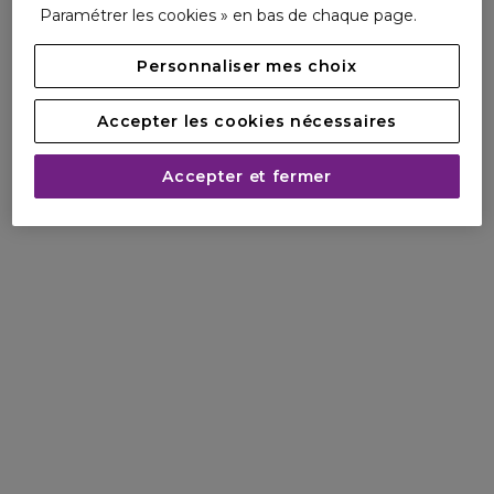
Paramétrer les cookies » en bas de chaque page.
Un mélange concentré
Chacun des 4 flacons est infusé avec un mélange
Personnaliser mes choix
concentré d'actifs qui accélèrent le renouvellement de la
peau.
Accepter les cookies nécessaires
- La vitamine C aide à uniformiser le teint et à réduire
Accepter et fermer
l'apparence des tâches brunes pour que la peau paraisse
plus uniforme. C'est également un puissant antioxydant qui
aide à prévenir l'apparition de nouvelles taches.
- La vitamine E aide à lisser la peau, à réduire la texture et la
sécheresse pour qu'elle soit douce au toucher.
- L'extrait de réglisse aide à apaiser la peau et à lutter
contre les rougeurs visibles. Il aide à lutter contre l'irritation
qui peut déclencher la formation de nouvelles taches.