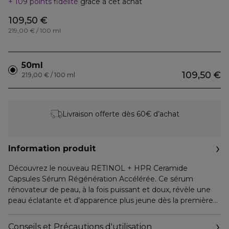
109 points fidélité
grâce à cet achat
109,50 €
219,00 € / 100 ml
50ml
109,50 €
219,00 € / 100 ml
Livraison offerte dès 60€ d’achat
Information produit
Découvrez le nouveau RETINOL + HPR Ceramide
Capsules Sérum Régénération Accélérée. Ce sérum
rénovateur de peau, à la fois puissant et doux, révèle une
peau éclatante et d'apparence plus jeune dès la première
utilisation. En une semaine, les rides et les pores sont
visiblement réduits, la peau est plus ferme, le teint et la
Conseils et Précautions d'utilisation