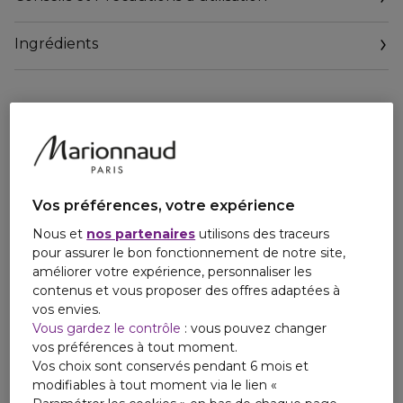
texture sont améliorés. Chaque capsule pré-dosée est
formulée avec un mélange précis de rétinol pur et de HPR
Ingrédients
- un rétinoïde nouvelle génération, de céramides boosters
d'hydratation, de peptides raffermissants et d'extraits
végétaux apaisants.
Ce sérum est suffisamment doux pour une utilisation de
jour (avec un SPF) comme de nuit et convient aux
personnes qui utilisent le rétinol pour la première fois.
D'après une étude menée auprès de 57 participants, après
2 semaines, 95 % ont constaté une réduction des rides et
des ridules et 100 % ont constaté une amélioration de la
Vos préférences, votre expérience
fermeté et de la clarté de la peau après 8 semaines.
Nous et
nos partenaires
utilisons des traceurs
pour assurer le bon fonctionnement de notre site,
améliorer votre expérience, personnaliser les
contenus et vous proposer des offres adaptées à
vos envies.
Vous gardez le contrôle
: vous pouvez changer
vos préférences à tout moment.
Vos choix sont conservés pendant 6 mois et
modifiables à tout moment via le lien «