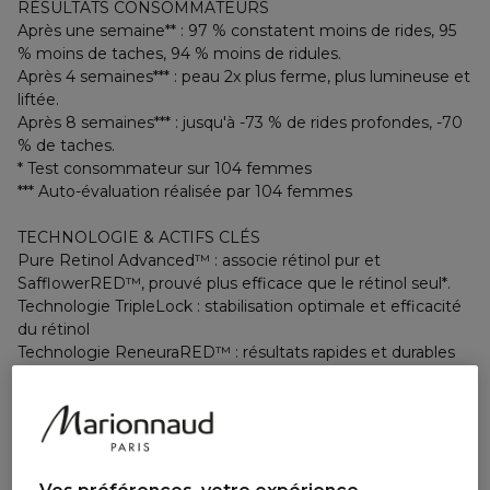
RÉSULTATS CONSOMMATEURS
Après une semaine** : 97 % constatent moins de rides, 95
% moins de taches, 94 % moins de ridules.
Après 4 semaines*** : peau 2x plus ferme, plus lumineuse et
liftée.
Après 8 semaines*** : jusqu'à -73 % de rides profondes, -70
% de taches.
* Test consommateur sur 104 femmes
*** Auto-évaluation réalisée par 104 femmes
TECHNOLOGIE & ACTIFS CLÉS
Pure Retinol Advanced™ : associe rétinol pur et
SafflowerRED™, prouvé plus efficace que le rétinol seul*.
Technologie TripleLock : stabilisation optimale et efficacité
du rétinol
Technologie ReneuraRED™ : résultats rapides et durables
VP8 incluant du 4MSK : effets éclaircissants
* Test in vitro
Ingrédients