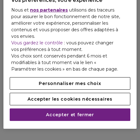
Vos préférences, votre expérience
Personne responsable
Nous et
nos partenaires
utilisons des traceurs
pour assurer le bon fonctionnement de notre site,
Email
améliorer votre expérience, personnaliser les
https://corp.shiseido.com/en/scp/inquiry/mail/form.php
contenus et vous proposer des offres adaptées à
vos envies.
Vous gardez le contrôle
: vous pouvez changer
vos préférences à tout moment.
Vos choix sont conservés pendant 6 mois et
modifiables à tout moment via le lien «
Paramétrer les cookies » en bas de chaque page.
Personnaliser mes choix
Accepter les cookies nécessaires
Accepter et fermer