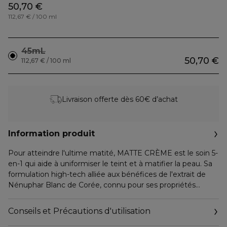
50,70 €
112,67 € / 100 ml
45mL
50,70 €
112,67 € / 100 ml
Livraison offerte dès 60€ d’achat
Information produit
Pour atteindre l'ultime matité, MATTE CRÈME est le soin 5-
en-1 qui aide à uniformiser le teint et à matifier la peau. Sa
formulation high-tech alliée aux bénéfices de l'extrait de
Nénuphar Blanc de Corée, connu pour ses propriétés
matifiantes, fait de MATTE CRÈME un incontournable
complice beauté.
Conseils et Précautions d'utilisation
Ce soin hybride matifiant aux multiples bénéfices, glisse sur