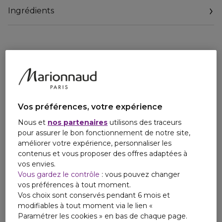
la peau pour y déposer un voile imperceptible qui aide à :
Ingrédients
1. Flouter les imperfections et l'apparence des pores avec
un effet 'blur',
2. Unifier le teint avec un fini ultra mat,
3. Affiner le grain de peau,
4. Préserver la fonction barrière de la peau pour retenir
l'hydratation,
5. Matifier pour préparer la peau au maquillage.
Vos préférences, votre expérience
Nous et
nos partenaires
utilisons des traceurs
pour assurer le bon fonctionnement de notre site,
améliorer votre expérience, personnaliser les
contenus et vous proposer des offres adaptées à
vos envies.
Vous gardez le contrôle
: vous pouvez changer
vos préférences à tout moment.
Vos choix sont conservés pendant 6 mois et
modifiables à tout moment via le lien «
Paramétrer les cookies » en bas de chaque page.