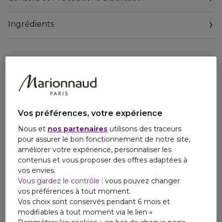
Cosmétique Ecologique et Biologique certifié par Ecocert
Greenlife selon le référentiel Ecocert disponible sur
Ingrédients
http://cosmetiques.ecocert.com
99% du total des ingrédients sont d’origine naturelle
12% du total des ingrédients sont issus del’Agriculture
Biologique
Mouiller la chevelure. Répartir le shampooing et frictionner.
Rincer et renouveler l'opération avant d’utiliser le Baume
Démêlant Douceur Melvita.
Vos préférences, votre expérience
Pour adultes seulement
Nous et
nos partenaires
utilisons des traceurs
pour assurer le bon fonctionnement de notre site,
améliorer votre expérience, personnaliser les
contenus et vous proposer des offres adaptées à
vos envies.
Vous gardez le contrôle
: vous pouvez changer
vos préférences à tout moment.
Vos choix sont conservés pendant 6 mois et
modifiables à tout moment via le lien «