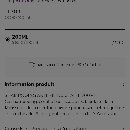
11 points fidélité
grâce à cet achat
11,70 €
5,85 € / 100 ml
200ML
11,70 €
5,85 € / 100 ml
Livraison offerte dès 60€ d’achat
Information produit
SHAMPOOING ANTI PELICCULAIRE 200ML
Ce shampooing, certifié bio, associe les bienfaits de la
Mélisse et de la menthe poivrée pour assainir et réequilibrer
le cuir chevelu. Sans agent moussant sulfaté. Après une
semaine d'utilisation , les pellicules paraissent visiblement
réduites.
Conseils et Précautions d'utilisation